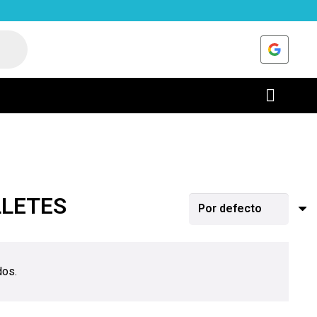
LLETES
dos.