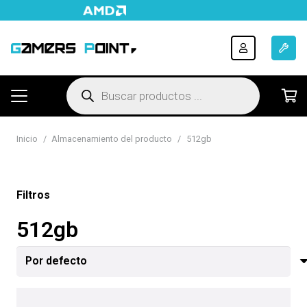
Búsqueda
de
productos
Inicio
/
Almacenamiento del producto
/
512gb
Filtros
512gb