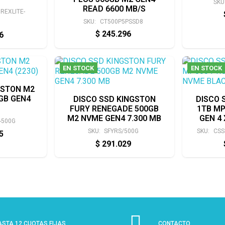
SKU
READ 6600 MB/S
REXLITE-
SKU:
CT500P5PSSD8
$
245.296
66
EN STOCK
EN STOCK
GSTON M2
GB GEN4
DISCO SSD KINGSTON
DISCO 
FURY RENEGADE 500GB
1TB MP
M2 NVME GEN4 7.300 MB
GEN 4
-500G
SKU:
SFYRS/500G
SKU:
CSS
55
$
291.029
ASTA 12 CUOTAS FIJAS
CONTACTO