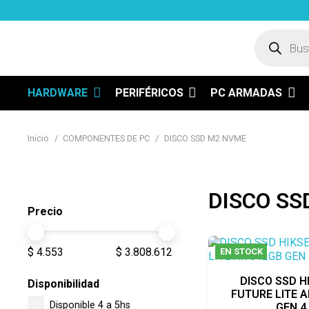
Búsqued
de
product
HARDWARE
PERIFÉRICOS
PC ARMADAS
Inicio
/
COMPONENTES DE PC
/
DISCO SSD M2 NVME
DISCO SS
Precio
$ 4.553
$ 3.808.612
EN STOCK
DISCO SSD H
Disponibilidad
FUTURE LITE A
Disponible 4 a 5hs
GEN 4