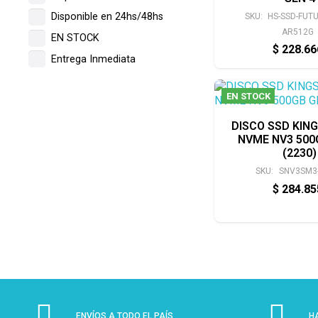
Disponible en 24hs/48hs
SKU:
HS-SSD-FUTU
AR512G
EN STOCK
$
228.6
Entrega Inmediata
EN STOCK
DISCO SSD KIN
NVME NV3 500
(2230)
SKU:
SNV3SM3
$
284.8
ENVÍOS A TODO EL PAÍS
H