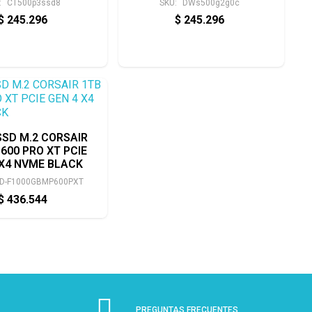
:
CT500p3ssd8
SKU:
DWs500g2g0c
$
245.296
$
245.296
SSD M.2 CORSAIR
600 PRO XT PCIE
 X4 NVME BLACK
D-F1000GBMP600PXT
$
436.544
PREGUNTAS FRECUENTES