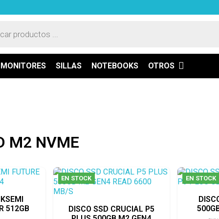
a
os
MONITORES
SILLAS
NOTEBOOKS
OTROS
D M2 NVME
EN STOCK
EN STOCK
IKSEMI
DISC
R 512GB
500GB
DISCO SSD CRUCIAL P5
PLUS 500GB M2 GEN4