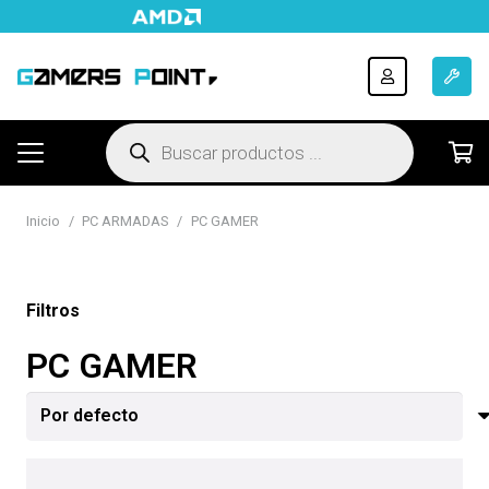
Búsqueda
de
productos
Inicio
/
PC ARMADAS
/
PC GAMER
Filtros
PC GAMER