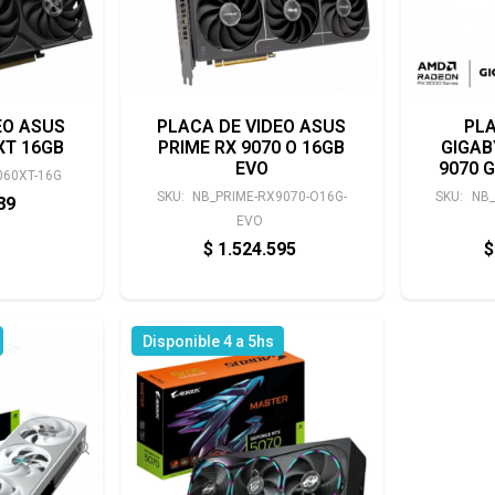
EO ASUS
PLACA DE VIDEO ASUS
PLA
XT 16GB
PRIME RX 9070 O 16GB
GIGAB
EVO
9070 
060XT-16G
SKU:
NB_PRIME-RX9070-O16G-
SKU:
NB_
289
EVO
$
1.524.595
$
Disponible 4 a 5hs