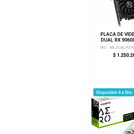
PLACA DE VID
DUAL RX 9060
SKU:
NB_DUAL-RX9
$
1.250.
Disponible 4 a 5hs