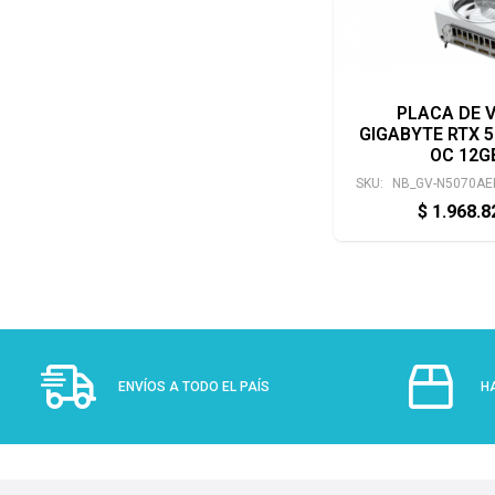
PLACA DE 
GIGABYTE RTX 
OC 12G
SKU:
NB_GV-N5070AE
$
1.968.
ENVÍOS A TODO EL PAÍS
H