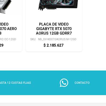
VIDEO
PLACA DE VIDEO
5070 AERO
GIGABYTE RTX 5070
B
AORUS 12GB GDRR7
RO OC-12GD
SKU:
NB_GV-N5070AORUS M-12GD
829
$
2.185.627
ASTA 12 CUOTAS FIJAS
CONTACTO