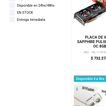
Disponible en 24hs/48hs
EN STOCK
Entrega Inmediata
PLACA DE 
SAPPHIRE PULSE
OC 8G
SKU:
NB_11324-
$
732.3
Disponible 4 a 5hs