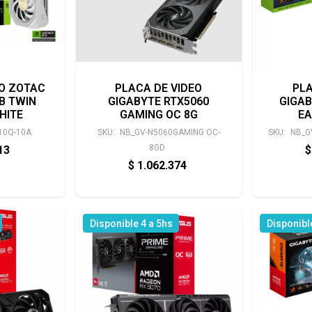
EO ZOTAC
PLACA DE VIDEO
PLA
B TWIN
GIGABYTE RTX5060
GIGAB
HITE
GAMING OC 8G
EA
10Q-10A
SKU:
NB_GV-N5060GAMING OC-
SKU:
NB_G
8GD
413
$
$
1.062.374
Disponible 4 a 5hs
Disponibl