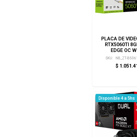
PLACA DE VID
RTX5060TI 8G
EDGE OC W
SKU:
NB_ZT-B506
$
1.051.
Disponible 4 a 5hs