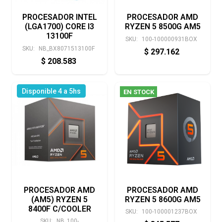
PROCESADOR INTEL
PROCESADOR AMD
(LGA1700) CORE I3
RYZEN 5 8500G AM5
13100F
SKU:
100-100000931BOX
SKU:
NB_BX8071513100F
$
297.162
$
208.583
Disponible 4 a 5hs
EN STOCK
PROCESADOR AMD
PROCESADOR AMD
(AM5) RYZEN 5
RYZEN 5 8600G AM5
8400F C/COOLER
SKU:
100-100001237BOX
SKU:
NB_100-