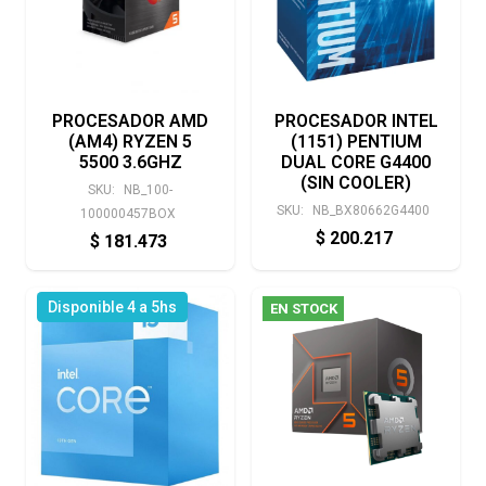
PROCESADOR AMD
PROCESADOR INTEL
(AM4) RYZEN 5
(1151) PENTIUM
5500 3.6GHZ
DUAL CORE G4400
(SIN COOLER)
SKU:
NB_100-
SKU:
NB_BX80662G4400
100000457BOX
$
200.217
$
181.473
Disponible 4 a 5hs
EN STOCK