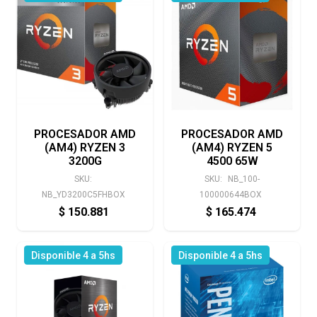
PROCESADOR AMD
PROCESADOR AMD
(AM4) RYZEN 3
(AM4) RYZEN 5
3200G
4500 65W
SKU:
SKU:
NB_100-
NB_YD3200C5FHBOX
100000644BOX
$
150.881
$
165.474
Disponible 4 a 5hs
Disponible 4 a 5hs