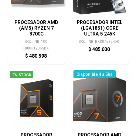
PROCESADOR AMD
PROCESADOR INTEL
(AM5) RYZEN 7
(LGA1851) CORE
8700G
ULTRA 5 245K
SKU:
NB_100-
SKU:
NB_BX80768245K
100001236SBX
$
485.030
$
480.598
Disponible 4 a 5hs
EN STOCK
PROCESADOR
PROCESADOR AMD