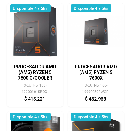
Disponible 4 a 5hs
Disponible 4 a 5hs
PROCESADOR AMD
PROCESADOR AMD
(AM5) RYZEN 5
(AM5) RYZEN 5
7600 C/COOLER
7600X
SKU:
NB_100-
SKU:
NB_100-
100001015BOX
100000593WOF
$
415.221
$
452.968
Disponible 4 a 5hs
Disponible 4 a 5hs