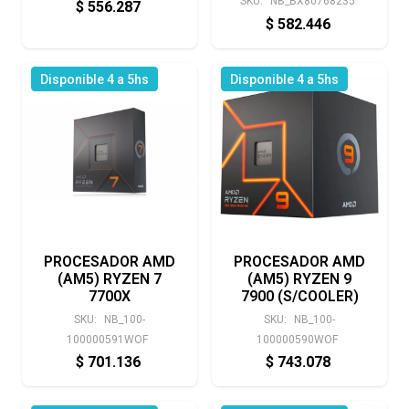
SKU:
NB_BX80768235
$
556.287
$
582.446
Disponible 4 a 5hs
Disponible 4 a 5hs
PROCESADOR AMD
PROCESADOR AMD
(AM5) RYZEN 7
(AM5) RYZEN 9
7700X
7900 (S/COOLER)
SKU:
NB_100-
SKU:
NB_100-
100000591WOF
100000590WOF
$
701.136
$
743.078