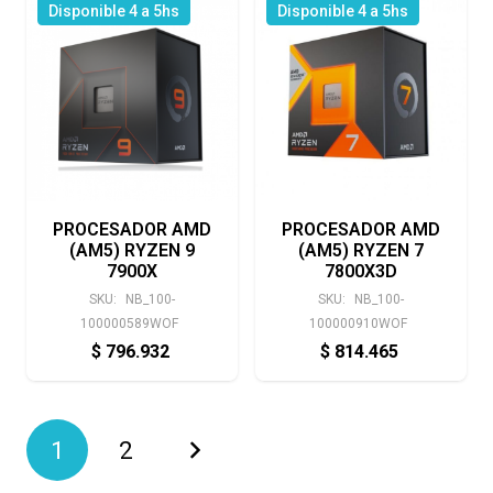
Disponible 4 a 5hs
Disponible 4 a 5hs
PROCESADOR AMD
PROCESADOR AMD
(AM5) RYZEN 9
(AM5) RYZEN 7
7900X
7800X3D
SKU:
NB_100-
SKU:
NB_100-
100000589WOF
100000910WOF
$
796.932
$
814.465
1
2