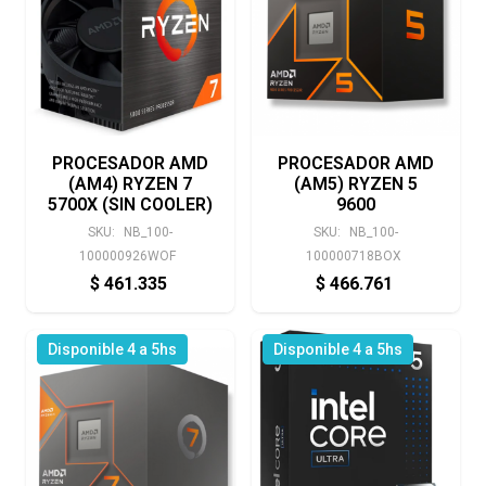
PROCESADOR AMD
PROCESADOR AMD
(AM4) RYZEN 7
(AM5) RYZEN 5
5700X (SIN COOLER)
9600
SKU:
NB_100-
SKU:
NB_100-
100000926WOF
100000718BOX
$
461.335
$
466.761
Disponible 4 a 5hs
Disponible 4 a 5hs