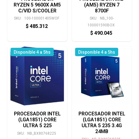
RYZEN 5 9600X AM5
(AM5) RYZEN 7
C/VID S/COOLER
8700F
SKU:
100-100001405WOF
SKU:
NB_100-
100001590BOX
$
485.312
$
490.045
Disponible 4 a 5hs
Disponible 4 a 5hs
PROCESADOR INTEL
PROCESADOR INTEL
(LGA1851) CORE
(LGA1851) CORE
ULTRA 5 225
ULTRA 5 235 3.4G
24MB
SKU:
NB_BX80768225