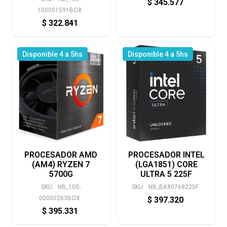
$
345.577
100001591BOX
$
322.841
Disponible 4 a 5hs
Disponible 4 a 5hs
PROCESADOR AMD
PROCESADOR INTEL
(AM4) RYZEN 7
(LGA1851) CORE
5700G
ULTRA 5 225F
SKU:
NB_100-
SKU:
NB_BX80768225F
00000263BOX
$
397.320
$
395.331