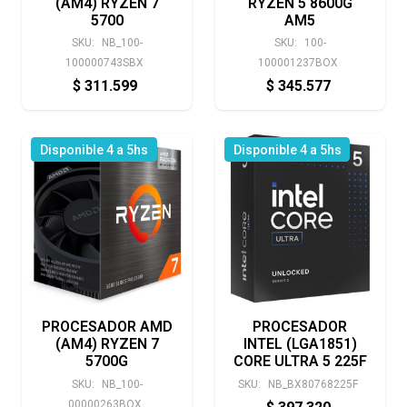
(AM4) RYZEN 7
RYZEN 5 8600G
5700
AM5
SKU:
NB_100-
SKU:
100-
100000743SBX
100001237BOX
$
311.599
$
345.577
Disponible 4 a 5hs
Disponible 4 a 5hs
PROCESADOR AMD
PROCESADOR
(AM4) RYZEN 7
INTEL (LGA1851)
5700G
CORE ULTRA 5 225F
SKU:
NB_100-
SKU:
NB_BX80768225F
00000263BOX