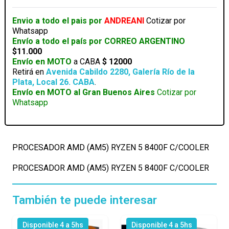
8400F
C/COOLER
Envio a todo el pais por
ANDREANI
Cotizar por
cantidad
Whatsapp
Envío a todo el país por CORREO ARGENTINO
$11.000
Envío en MOTO
a CABA
$ 12000
Retirá en
Avenida Cabildo 2280, Galería Río de la
Plata, Local 26. CABA
.
Envío en MOTO al Gran Buenos Aires
Cotizar por
Whatsapp
PROCESADOR AMD (AM5) RYZEN 5 8400F C/COOLER
PROCESADOR AMD (AM5) RYZEN 5 8400F C/COOLER
También te puede interesar
Disponible 4 a 5hs
Disponible 4 a 5hs