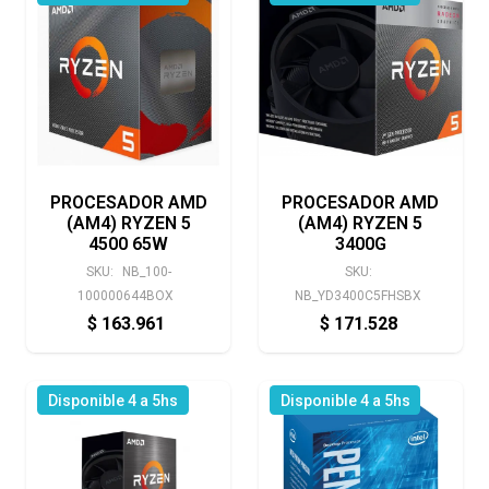
PROCESADOR AMD
PROCESADOR AMD
(AM4) RYZEN 5
(AM4) RYZEN 5
4500 65W
3400G
SKU:
NB_100-
SKU:
100000644BOX
NB_YD3400C5FHSBX
$
163.961
$
171.528
Disponible 4 a 5hs
Disponible 4 a 5hs