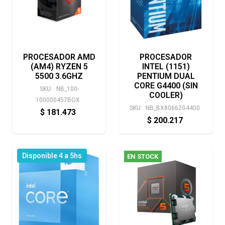
PROCESADOR AMD
PROCESADOR
(AM4) RYZEN 5
INTEL (1151)
5500 3.6GHZ
PENTIUM DUAL
CORE G4400 (SIN
SKU:
NB_100-
COOLER)
100000457BOX
SKU:
NB_BX80662G4400
$
181.473
$
200.217
Disponible 4 a 5hs
EN STOCK