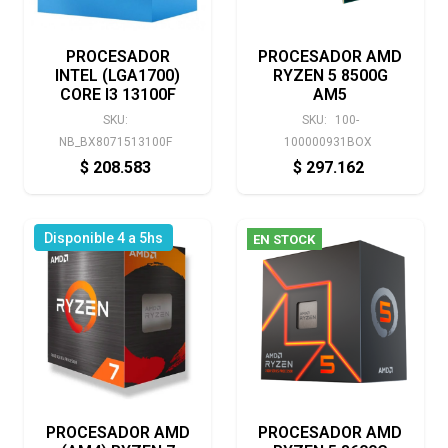
PROCESADOR
PROCESADOR AMD
INTEL (LGA1700)
RYZEN 5 8500G
CORE I3 13100F
AM5
SKU:
SKU:
100-
NB_BX8071513100F
100000931BOX
$
208.583
$
297.162
Disponible 4 a 5hs
EN STOCK
PROCESADOR AMD
PROCESADOR AMD