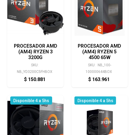
PROCESADOR AMD
PROCESADOR AMD
(AM4) RYZEN 3
(AM4) RYZEN 5
3200G
4500 65W
SKU:
SKU:
NB_100-
NB_YD3200C5FHBOX
100000644BOX
$
150.881
$
163.961
Disponible 4 a 5hs
Disponible 4 a 5hs