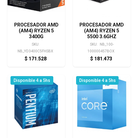
PROCESADOR AMD
PROCESADOR AMD
(AM4) RYZEN 5
(AM4) RYZEN 5
3400G
5500 3.6GHZ
SKU:
SKU:
NB_100-
NB_YD3400C5FHSBX
100000457BOX
$
171.528
$
181.473
Disponible 4 a 5hs
Disponible 4 a 5hs