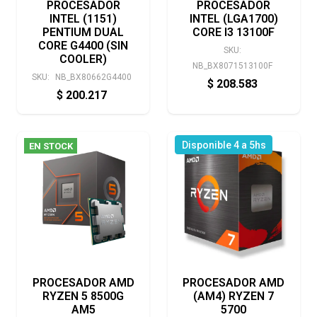
PROCESADOR
PROCESADOR
INTEL (1151)
INTEL (LGA1700)
PENTIUM DUAL
CORE I3 13100F
CORE G4400 (SIN
SKU:
COOLER)
NB_BX8071513100F
SKU:
NB_BX80662G4400
$
208.583
$
200.217
Disponible 4 a 5hs
EN STOCK
PROCESADOR AMD
PROCESADOR AMD
RYZEN 5 8500G
(AM4) RYZEN 7
AM5
5700