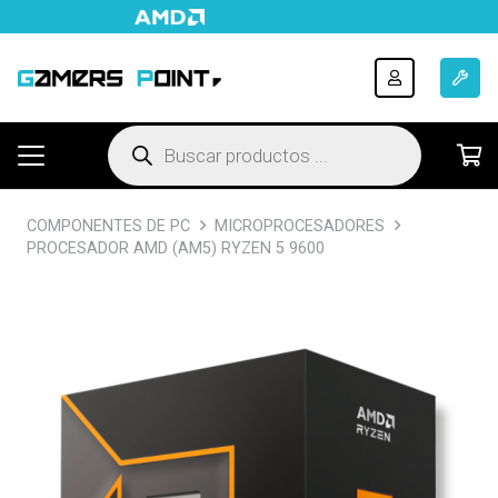
Búsqueda
de
productos
COMPONENTES DE PC
MICROPROCESADORES
PROCESADOR AMD (AM5) RYZEN 5 9600