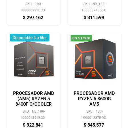
SKU:
100-
SKU:
NB_100-
100000931BOX
100000743SBX
$
297.162
$
311.599
Disponible 4 a 5hs
EN STOCK
PROCESADOR AMD
PROCESADOR AMD
(AM5) RYZEN 5
RYZEN 5 8600G
8400F C/COOLER
AM5
SKU:
NB_100-
SKU:
100-
100001591BOX
100001237BOX
$
322.841
$
345.577