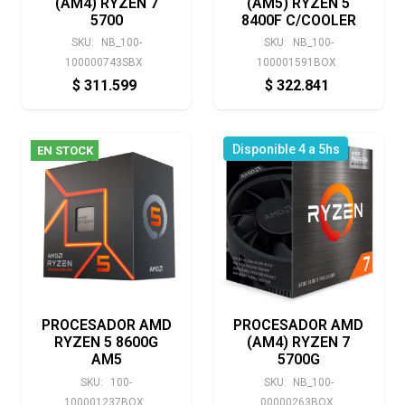
(AM4) RYZEN 7
(AM5) RYZEN 5
5700
8400F C/COOLER
SKU:
NB_100-
SKU:
NB_100-
100000743SBX
100001591BOX
$
311.599
$
322.841
Disponible 4 a 5hs
EN STOCK
PROCESADOR AMD
PROCESADOR AMD
RYZEN 5 8600G
(AM4) RYZEN 7
AM5
5700G
SKU:
100-
SKU:
NB_100-
100001237BOX
00000263BOX