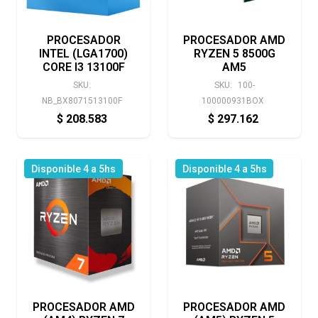
PROCESADOR
PROCESADOR AMD
INTEL (LGA1700)
RYZEN 5 8500G
CORE I3 13100F
AM5
SKU:
SKU:
100-
NB_BX8071513100F
100000931BOX
$
208.583
$
297.162
Disponible 4 a 5hs
Disponible 4 a 5hs
PROCESADOR AMD
PROCESADOR AMD