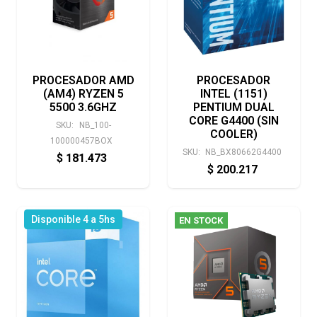
PROCESADOR AMD
PROCESADOR
(AM4) RYZEN 5
INTEL (1151)
5500 3.6GHZ
PENTIUM DUAL
CORE G4400 (SIN
SKU:
NB_100-
COOLER)
100000457BOX
SKU:
NB_BX80662G4400
$
181.473
$
200.217
Disponible 4 a 5hs
EN STOCK