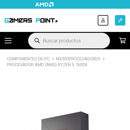
Búsqueda
de
productos
COMPONENTES DE PC
MICROPROCESADORES
PROCESADOR AMD (AM5) RYZEN 5 7600X