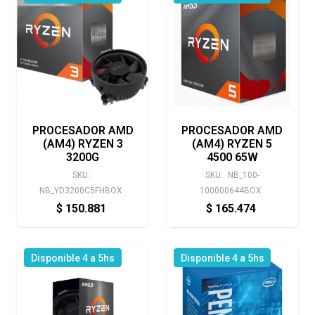
PROCESADOR AMD
PROCESADOR AMD
(AM4) RYZEN 3
(AM4) RYZEN 5
3200G
4500 65W
SKU:
SKU:
NB_100-
NB_YD3200C5FHBOX
100000644BOX
$
150.881
$
165.474
Disponible 4 a 5hs
Disponible 4 a 5hs