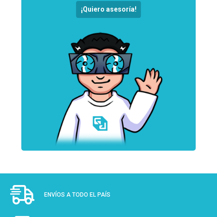
¡Quiero asesoría!
ENVÍOS A TODO EL PAÍS