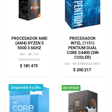
PROCESADOR AMD
PROCESADOR
(AM4) RYZEN 5
INTEL (1151)
5500 3.6GHZ
PENTIUM DUAL
CORE G4400 (SIN
SKU:
NB_100-
COOLER)
100000457BOX
SKU:
NB_BX80662G4400
$
181.473
$
200.217
Disponible 4 a 5hs
EN STOCK