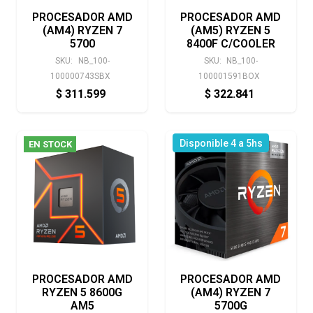
PROCESADOR AMD
PROCESADOR AMD
(AM4) RYZEN 7
(AM5) RYZEN 5
5700
8400F C/COOLER
SKU:
NB_100-
SKU:
NB_100-
100000743SBX
100001591BOX
$
311.599
$
322.841
Disponible 4 a 5hs
EN STOCK
PROCESADOR AMD
PROCESADOR AMD
RYZEN 5 8600G
(AM4) RYZEN 7
AM5
5700G