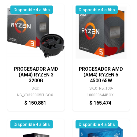
Disponible 4 a 5hs
Disponible 4 a 5hs
PROCESADOR AMD
PROCESADOR AMD
(AM4) RYZEN 3
(AM4) RYZEN 5
3200G
4500 65W
SKU:
SKU:
NB_100-
NB_YD3200C5FHBOX
100000644BOX
$
150.881
$
165.474
Disponible 4 a 5hs
Disponible 4 a 5hs