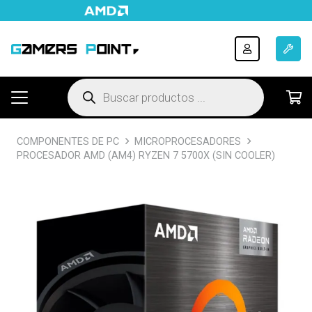
Búsqueda
de
productos
COMPONENTES DE PC
MICROPROCESADORES
PROCESADOR AMD (AM4) RYZEN 7 5700X (SIN COOLER)