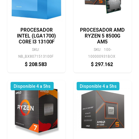
PROCESADOR
PROCESADOR AMD
INTEL (LGA1700)
RYZEN 5 8500G
CORE I3 13100F
AM5
SKU:
SKU:
100-
NB_BX8071513100F
100000931BOX
$
208.583
$
297.162
Disponible 4 a 5hs
Disponible 4 a 5hs