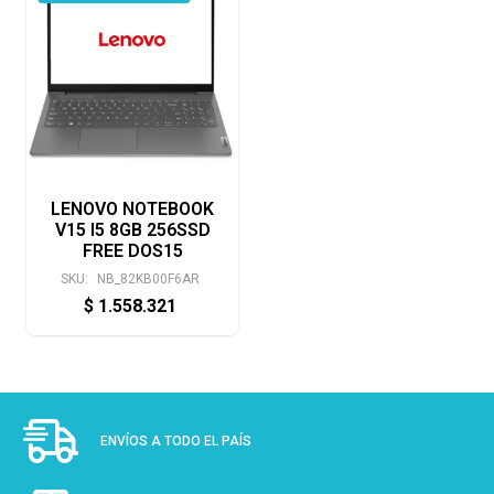
LENOVO NOTEBOOK
V15 I5 8GB 256SSD
FREE DOS15
SKU:
NB_82KB00F6AR
$
1.558.321
ENVÍOS A TODO EL PAÍS