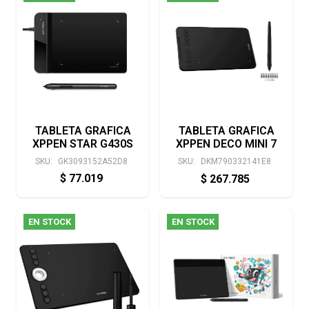
TABLETA GRAFICA
TABLETA GRAFICA
XPPEN STAR G430S
XPPEN DECO MINI 7
SKU:
GK3093152A52D8
SKU:
DKM790332141E8
$
77.019
$
267.785
EN STOCK
EN STOCK