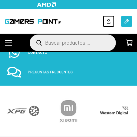
ENVÍOS A TODO EL PAÍS
HASTA 12 CUOTAS FIJAS
Búsqueda
de
productos
CONTACTO
PREGUNTAS FRECUENTES