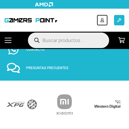
ENVÍOS A TODO EL PAÍS
HASTA 12 CUOTAS FIJAS
Búsqueda
de
productos
CONTACTO
PREGUNTAS FRECUENTES