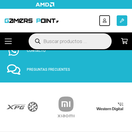
ENVÍOS A TODO EL PAÍS
HASTA 12 CUOTAS FIJAS
Búsqueda
de
productos
CONTACTO
PREGUNTAS FRECUENTES