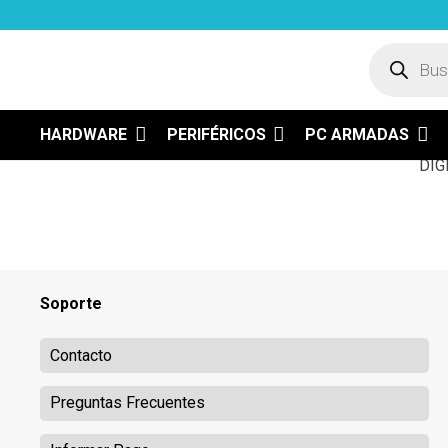
Búsqued
ENVÍOS A TODO EL PAÍS
H
de
product
HARDWARE
PERIFÉRICOS
PC ARMADAS
Soporte
Contacto
Preguntas Frecuentes