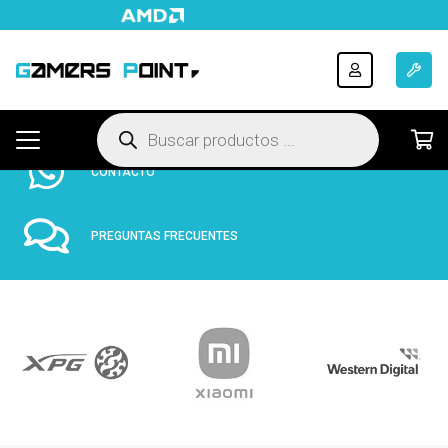
ENVÍOS A TODO EL PAÍS
HASTA 12 CUOTAS FIJAS
Búsqueda
de
productos
CONTACTO
PREGUNTAS FRECUENTES