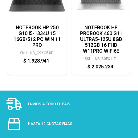
NOTEBOOK HP 250
NOTEBOOK HP
G10 I5-1334U 15
PROBOOK 460 G11
16GB/512 PC WIN 11
ULTRA5-125U 8GB
PRO
512GB 16 FHD
W11PRO WIFI6E
SKU:
NB_C9XG5AT
SKU:
NB_B0FX4LT
$
1.928.941
$
2.025.234
ENVÍOS A TODO EL PAÍS
HASTA 12 CUOTAS FIJAS