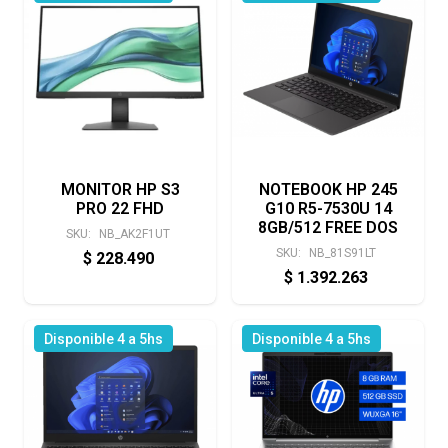
MONITOR HP S3
NOTEBOOK HP 245
PRO 22 FHD
G10 R5-7530U 14
8GB/512 FREE DOS
SKU:
NB_AK2F1UT
SKU:
NB_81S91LT
$
228.490
$
1.392.263
Disponible 4 a 5hs
Disponible 4 a 5hs