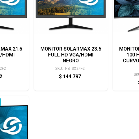
MAX 21.5
MONITOR SOLARMAX 23.6
MONITO
A/HDMI
FULL HD VGA/HDMI
100 
NEGRO
CURVO
2F2
SKU:
NB_SX24F2
SK
32
$
144.797