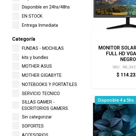
Disponible en 24hs/48hs
EN STOCK
Entrega Inmediata
Categoría
MONITOR SOLAR
FUNDAS - MOCHILAS
FULL HD VG
kits y bundles
NEGRO
MOTHER ASUS
SKU:
NB_SX2
$
114.2
MOTHER GIGABYTE
NOTEBOOKS Y PORTATILES
SERVICIO TECNICO
Disponible 4 a 5hs
SILLAS GAMER -
ESCRITORIOS GAMERS
Sin categorizar
SOPORTES
ACCESORIOS