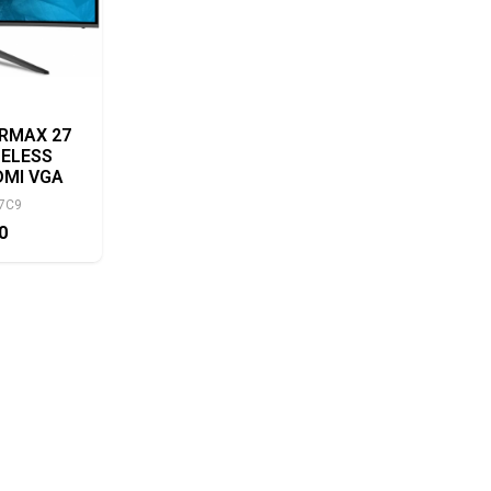
RMAX 27
MELESS
DMI VGA
7C9
50