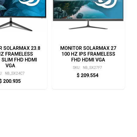
R SOLARMAX 23.8
MONITOR SOLARMAX 27
HZ FRAMELESS
100 HZ IPS FRAMELESS
 SLIM FHD HDMI
FHD HDMI VGA
VGA
SKU:
NB_SX27F7
U:
NB_SX24C7
$
209.554
$
200.935