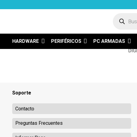
Búsqued
ENVÍOS A TODO EL PAÍS
H
de
product
HARDWARE
PERIFÉRICOS
PC ARMADAS
Soporte
Contacto
Preguntas Frecuentes