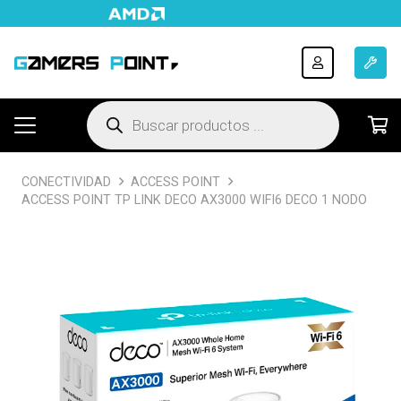
Búsqueda
de
productos
CONECTIVIDAD
ACCESS POINT
ACCESS POINT TP LINK DECO AX3000 WIFI6 DECO 1 NODO