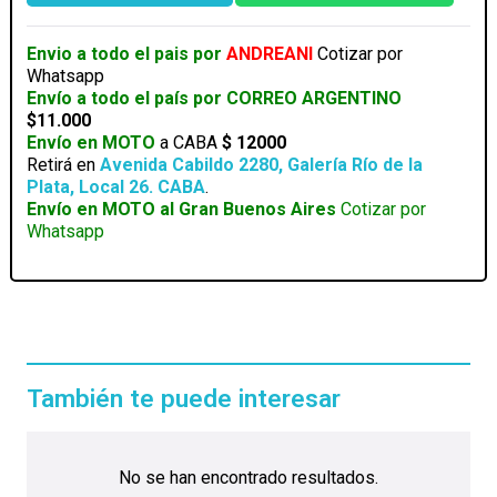
POINT
TP
Envio a todo el pais por
ANDREANI
Cotizar por
LINK
Whatsapp
DECO
Envío a todo el país por CORREO ARGENTINO
AX3000
$11.000
WIFI6
Envío en MOTO
a CABA
$ 12000
DECO
Retirá en
Avenida Cabildo 2280, Galería Río de la
1
Plata, Local 26. CABA
.
NODO
Envío en MOTO al Gran Buenos Aires
Cotizar por
cantidad
Whatsapp
También te puede interesar
No se han encontrado resultados.