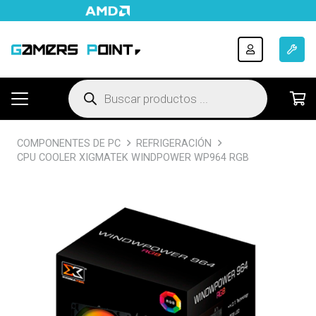
Búsqueda
de
productos
COMPONENTES DE PC
REFRIGERACIÓN
CPU COOLER XIGMATEK WINDPOWER WP964 RGB