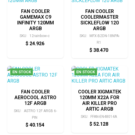
FAN COOLER
FAN COOLER
GAMEMAX C9
COOLERMASTER
INFINITY 120MM
SICKLEFLOW 120
ARGB
ARGB
SKU:
12rainbow-c
SKU:
MFX-B2DN-18NPA-
R1
$
24.926
$
38.470
EN STOCK
EN STOCK
FAN COOLER
COOLER XIGMATEK
AEROCOOL ASTRO
120MM X22A FOR
12F ARGB
AIR KILLER PRO
ARTIC ARGB
SKU:
ASTRO 12F ARGB 6-
SKU:
FFAN-EN48014A
PIN
$
52.128
$
40.154