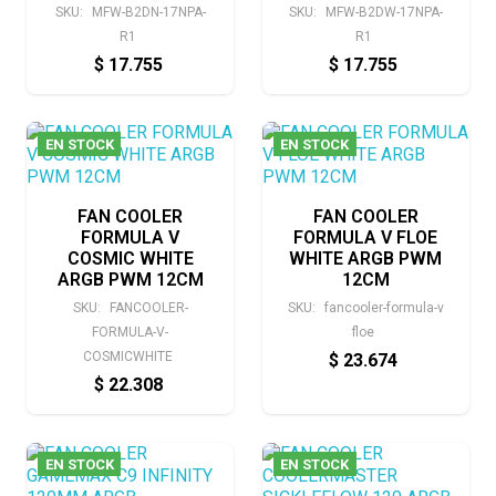
SKU:
MFW-B2DN-17NPA-
SKU:
MFW-B2DW-17NPA-
R1
R1
$
17.755
$
17.755
EN STOCK
EN STOCK
FAN COOLER
FAN COOLER
FORMULA V
FORMULA V FLOE
COSMIC WHITE
WHITE ARGB PWM
ARGB PWM 12CM
12CM
SKU:
FANCOOLER-
SKU:
fancooler-formula-v
FORMULA-V-
floe
COSMICWHITE
$
23.674
$
22.308
EN STOCK
EN STOCK