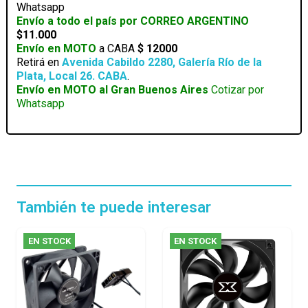
Whatsapp
120
Envío a todo el país por CORREO ARGENTINO
ARGB
$11.000
cantidad
Envío en MOTO
a CABA
$ 12000
Retirá en
Avenida Cabildo 2280, Galería Río de la
Plata, Local 26. CABA
.
Envío en MOTO al Gran Buenos Aires
Cotizar por
Whatsapp
También te puede interesar
EN STOCK
EN STOCK