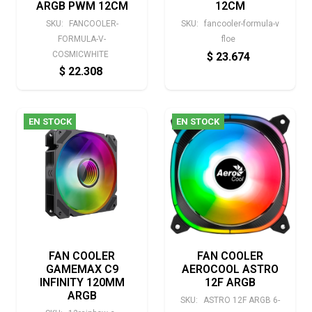
ARGB PWM 12CM
12CM
SKU:
FANCOOLER-
SKU:
fancooler-formula-v
FORMULA-V-
floe
COSMICWHITE
$
23.674
$
22.308
EN STOCK
EN STOCK
FAN COOLER
FAN COOLER
GAMEMAX C9
AEROCOOL ASTRO
INFINITY 120MM
12F ARGB
ARGB
SKU:
ASTRO 12F ARGB 6-