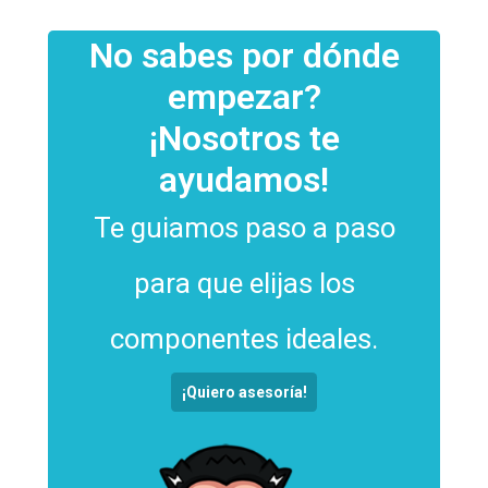
No sabes por dónde
empezar?
¡Nosotros te
ayudamos!
Te guiamos paso a paso
para que elijas los
componentes ideales.
¡Quiero asesoría!