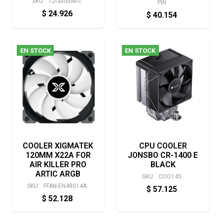
SKU:
12rainbow-c
PIN
$
24.926
$
40.154
EN STOCK
EN STOCK
COOLER XIGMATEK
CPU COOLER
120MM X22A FOR
JONSBO CR-1400 E
AIR KILLER PRO
BLACK
ARTIC ARGB
SKU:
COO145
SKU:
FFAN-EN48014A
$
57.125
$
52.128