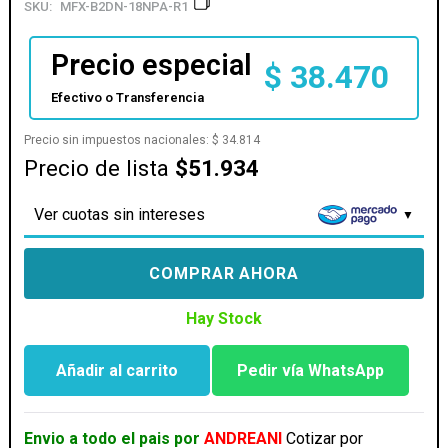
SKU:
MFX-B2DN-18NPA-R1
Precio especial
$
38.470
Efectivo o Transferencia
Precio sin impuestos nacionales:
$
34.814
Precio de lista
$51.934
Ver cuotas sin intereses
COMPRAR AHORA
Hay Stock
Añadir al carrito
Pedir vía WhatsApp
FAN
COOLER
COOLERMASTER
Envio a todo el pais por
ANDREANI
Cotizar por
SICKLEFLOW