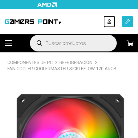
Búsqueda
de
productos
COMPONENTES DE PC
REFRIGERACIÓN
FAN COOLER COOLERMASTER SICKLEFLOW 120 ARGB