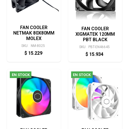
FAN COOLER
FAN COOLER
NETMAK 80X80MM
XIGMATEK 120MM
MOLEX
PBT BLACK
SKU:
NM-8025
SKU:
PBT-EN46645
$
15.229
$
15.934
EN STOCK
EN STOCK