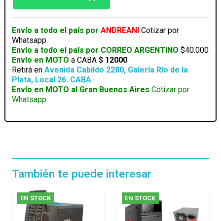
LC727-
14
FUENTE
Envío a todo el país por
ANDREANI
Cotizar por
500W
Whatsapp
CON
Envío a todo el país por CORREO ARGENTINO
$40.000
TEC/MOU/PARL
Envío en MOTO
a CABA
$ 12000
cantidad
Retirá en
Avenida Cabildo 2280, Galería Río de la
Plata, Local 26. CABA
.
Envío en MOTO al Gran Buenos Aires
Cotizar por
Whatsapp
También te puede interesar
EN STOCK
EN STOCK