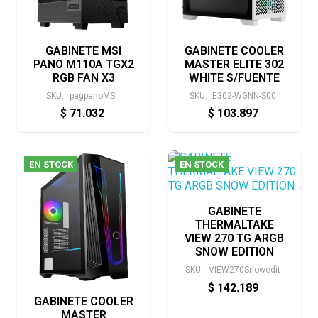
GABINETE MSI
GABINETE COOLER
PANO M110A TGX2
MASTER ELITE 302
RGB FAN X3
WHITE S/FUENTE
SKU:
pagpanoMSI
SKU:
E302-WGNN-S00
$
71.032
$
103.897
EN STOCK
EN STOCK
GABINETE
THERMALTAKE
VIEW 270 TG ARGB
SNOW EDITION
SKU:
VIEW270Snowedit
$
142.189
GABINETE COOLER
MASTER