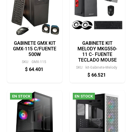
GABINETE GMX KIT
GABINETE KIT
GMX-115 C/FUENTE
MELODY MKG550-
500W
11 C- FUENTE
TECLADO MOUSE
SKU:
GMX-115
SKU:
kit-Gabinete-Melody
$
64.401
$
66.521
EN STOCK
EN STOCK