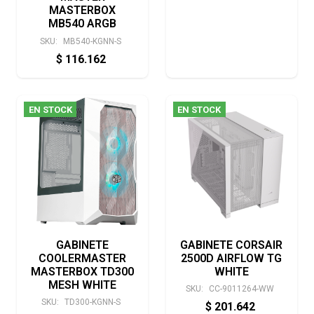
MASTERBOX
MB540 ARGB
SKU:
MB540-KGNN-S
$
116.162
EN STOCK
EN STOCK
GABINETE
GABINETE CORSAIR
COOLERMASTER
2500D AIRFLOW TG
MASTERBOX TD300
WHITE
MESH WHITE
SKU:
CC-9011264-WW
SKU:
TD300-KGNN-S
$
201.642