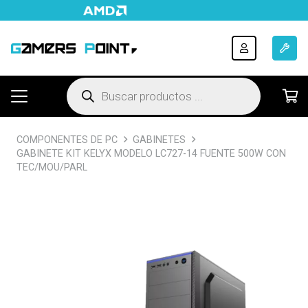
Búsqueda
de
productos
COMPONENTES DE PC
GABINETES
GABINETE KIT KELYX MODELO LC727-14 FUENTE 500W CON
TEC/MOU/PARL