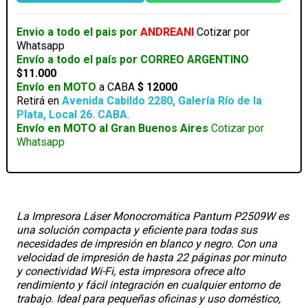
PANTUM
P2509W
Envio a todo el pais por
ANDREANI
Cotizar por
LASER
Whatsapp
MONOCROMO
Envío a todo el país por CORREO ARGENTINO
cantidad
$11.000
Envío en MOTO
a CABA
$ 12000
Retirá en
Avenida Cabildo 2280, Galería Río de la
Plata, Local 26. CABA
.
Envío en MOTO al Gran Buenos Aires
Cotizar por
Whatsapp
La Impresora Láser Monocromática Pantum P2509W es
una solución compacta y eficiente para todas sus
necesidades de impresión en blanco y negro. Con una
velocidad de impresión de hasta 22 páginas por minuto
y conectividad Wi-Fi, esta impresora ofrece alto
rendimiento y fácil integración en cualquier entorno de
trabajo. Ideal para pequeñas oficinas y uso doméstico,