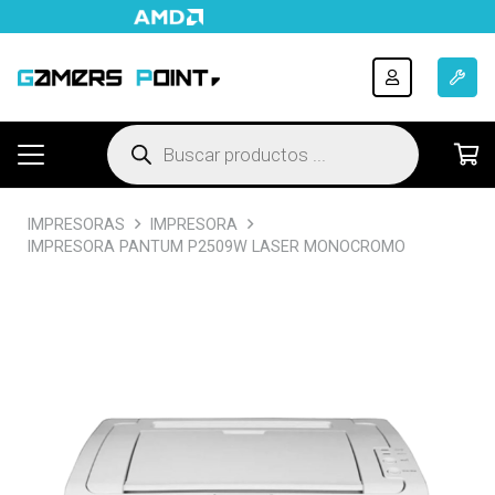
Búsqueda
de
productos
IMPRESORAS
IMPRESORA
IMPRESORA PANTUM P2509W LASER MONOCROMO