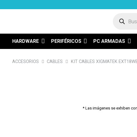
Búsqued
de
product
HARDWARE
PERIFÉRICOS
PC ARMADAS
ACCESORIOS
CABLES
KIT CABLES XIGMATEK EXT18WB
* Las imágenes se exhiben con f