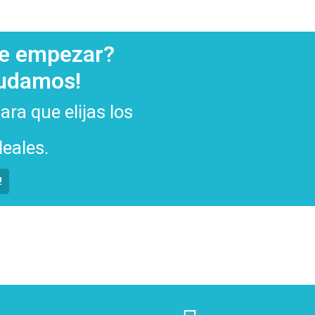
de empezar?
yudamos!
ra que elijas los
eales.
!