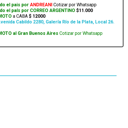
do el pais por
ANDREANI
Cotizar por Whatsapp
odo el país por CORREO ARGENTINO
$11.000
 MOTO
a CABA
$ 12000
venida Cabildo 2280, Galería Río de la Plata, Local 26.
MOTO al Gran Buenos Aires
Cotizar por Whatsapp
EN STOCK
CABLE DISPLAYPORT A DISPLAYPORT 1.5MTS
144HZ
SKU:
CHDV011