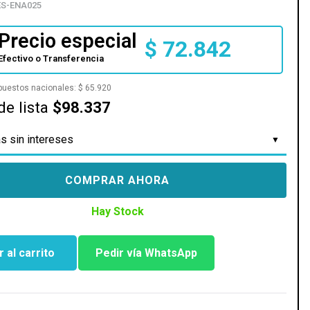
S-ENA025
Precio especial
$
72.842
Efectivo o Transferencia
mpuestos nacionales:
$
65.920
de lista
$98.337
s sin intereses
COMPRAR AHORA
Hay Stock
 al carrito
Pedir vía WhatsApp
L01