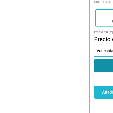
SKU:
CABLE
Precio sin i
Precio 
Ver cuota
Añadir
KIT
CABLES
XIGMATEK
EXT18WB