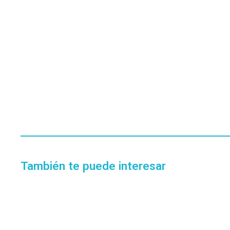
También te puede interesar
EN STOCK
CABLE HDMI KELYX 4K 3MTS 2.0
SKU:
kl-cbl-hdtv-3