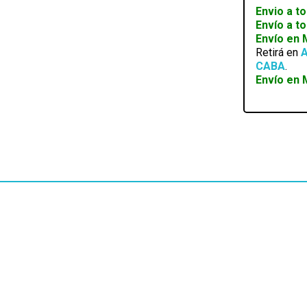
1X24P
Envio a to
1X4+4P
Envío a t
2X6+2P
Envío en
(ROJO
Retirá en
A
GRIS
CABA
.
NEGRO)
Envío en 
cantidad
EN STOCK
CABLE SATA DATOS C/TRABAS
SKU:
SAataCtraba