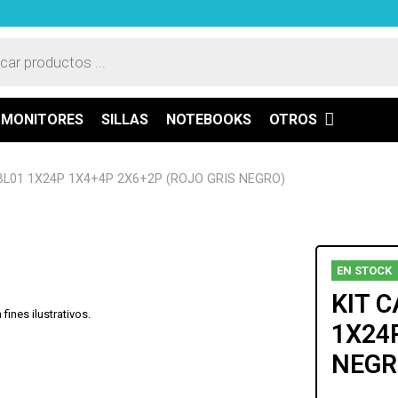
a
os
MONITORES
SILLAS
NOTEBOOKS
OTROS
L01 1X24P 1X4+4P 2X6+2P (ROJO GRIS NEGRO)
EN STOCK
KIT 
ines ilustrativos.
1X24
NEGR