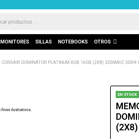
a
os
MONITORES
SILLAS
NOTEBOOKS
OTROS
CORSAIR DOMINATOR PLATINUM RGB 16GB (2X8) 3200MHZ DDR4 
EN STOCK
MEMO
ines ilustrativos.
DOMI
(2X8