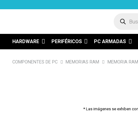
Búsqued
de
product
HARDWARE
PERIFÉRICOS
PC ARMADAS
COMPONENTES DE PC
MEMORIAS RAM
MEMORIA RAM 
* Las imágenes se exhiben con f