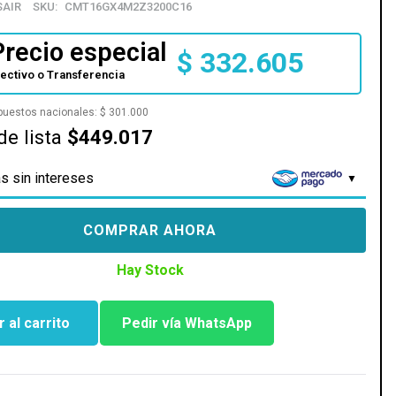
SAIR
SKU:
CMT16GX4M2Z3200C16
Precio especial
$
332.605
fectivo o Transferencia
mpuestos nacionales:
$
301.000
de lista
$449.017
s sin intereses
COMPRAR AHORA
Hay Stock
 al carrito
Pedir vía WhatsApp
OR