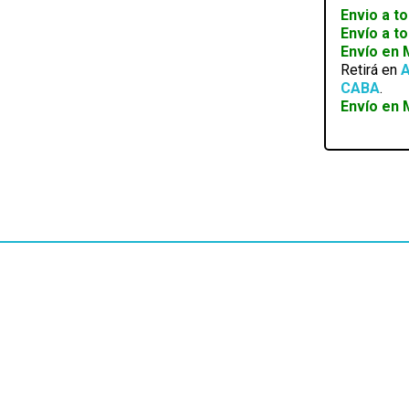
PLATINU
Envio a to
RGB
Envío a t
16GB
Envío en
(2X8)
Retirá en
A
3200MHZ
CABA
.
DDR4
Envío en 
CL16
cantidad
EN STOCK
MEMORIA RAM PATRIOT 8GB 4800MHZ CL40
SODIMM DDR5
SKU:
PSD58G480041S-PDS00409