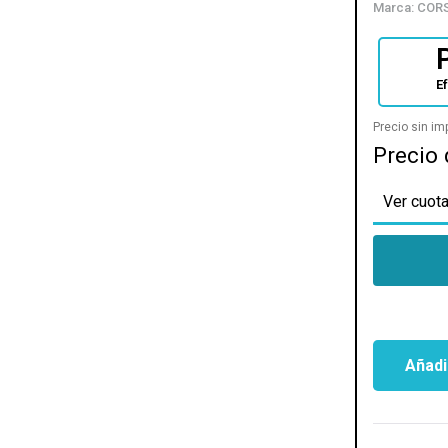
Marca:
COR
E
Precio sin i
Precio 
Ver cuota
Añadir
MEMORIA
RAM
CORSAIR
DOMINAT