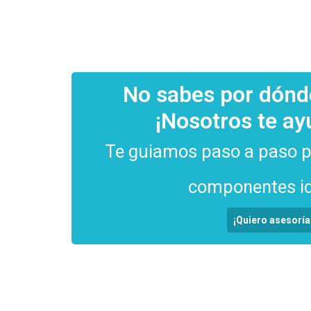
No sabes por dón
¡Nosotros te a
Te guiamos paso a paso pa
componentes id
¡Quiero asesoría