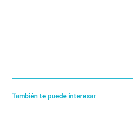
También te puede interesar
EN STOCK
MEMORIA RAM KINGSTON FURY BEAST 8GB
(1X8) 3600MHZ CL17