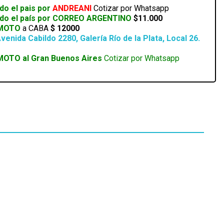
M
do el pais por
ANDREANI
Cotizar por Whatsapp
odo el país por CORREO ARGENTINO
$11.000
 MOTO
a CABA
$ 12000
venida Cabildo 2280, Galería Río de la Plata, Local 26.
MOTO al Gran Buenos Aires
Cotizar por Whatsapp
EN STOCK
MEMORIA RAM CORSAIR VENGEANCE RS 16GB
(2X8) 3600MHZ RGB DDR4 CL18