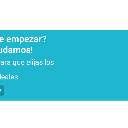
de empezar?
yudamos!
ra que elijas los
eales.
!