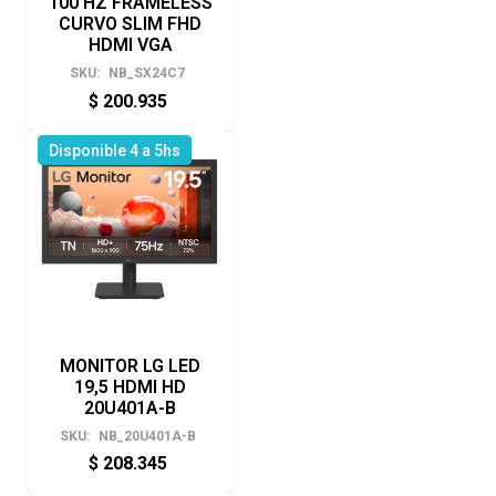
100 HZ FRAMELESS
CURVO SLIM FHD
HDMI VGA
SKU:
NB_SX24C7
$
200.935
Disponible 4 a 5hs
MONITOR LG LED
19,5 HDMI HD
20U401A-B
SKU:
NB_20U401A-B
$
208.345