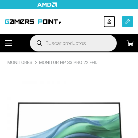
Búsqueda
de
productos
MONITORES
MONITOR HP S3 PRO 22 FHD