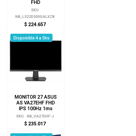
FHD
SKU:
NB_LS22D300GALXZB
$
224.657
Disponible 4 a 5hs
MONITOR 27 ASUS
AS VA27EHF FHD
IPS 100Hz 1ms
SKU:
NB_VA27EHF-J
$
235.017