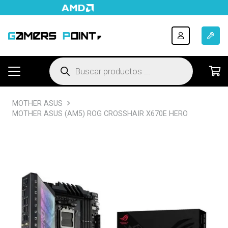
Búsqueda
de
productos
MOTHER ASUS
MOTHER ASUS (AM5) ROG CROSSHAIR X670E HERO