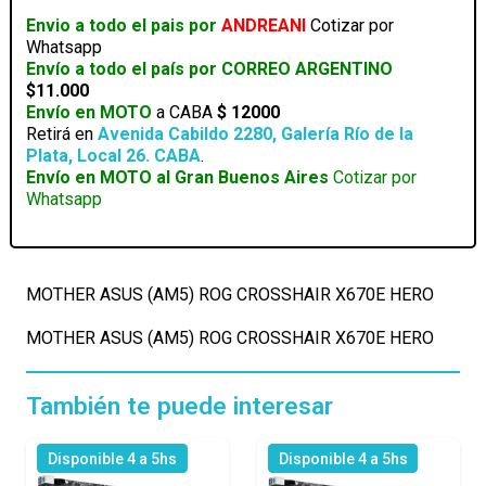
(AM5)
Envio a todo el pais por
ANDREANI
Cotizar por
ROG
Whatsapp
CROSSHAIR
Envío a todo el país por CORREO ARGENTINO
X670E
$11.000
HERO
Envío en MOTO
a CABA
$ 12000
cantidad
Retirá en
Avenida Cabildo 2280, Galería Río de la
Plata, Local 26. CABA
.
Envío en MOTO al Gran Buenos Aires
Cotizar por
Whatsapp
MOTHER ASUS (AM5) ROG CROSSHAIR X670E HERO
MOTHER ASUS (AM5) ROG CROSSHAIR X670E HERO
También te puede interesar
Disponible 4 a 5hs
Disponible 4 a 5hs