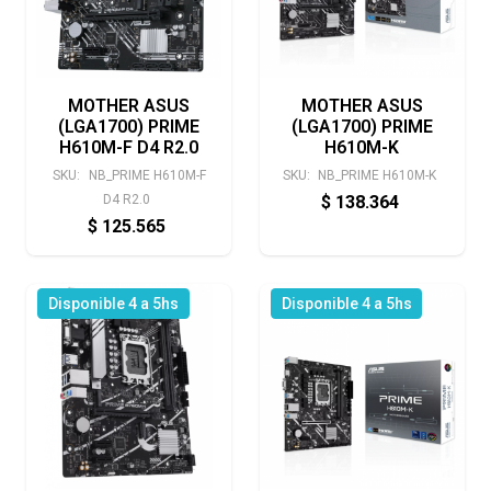
MOTHER ASUS
MOTHER ASUS
(LGA1700) PRIME
(LGA1700) PRIME
H610M-F D4 R2.0
H610M-K
SKU:
NB_PRIME H610M-F
SKU:
NB_PRIME H610M-K
D4 R2.0
$
138.364
$
125.565
Disponible 4 a 5hs
Disponible 4 a 5hs