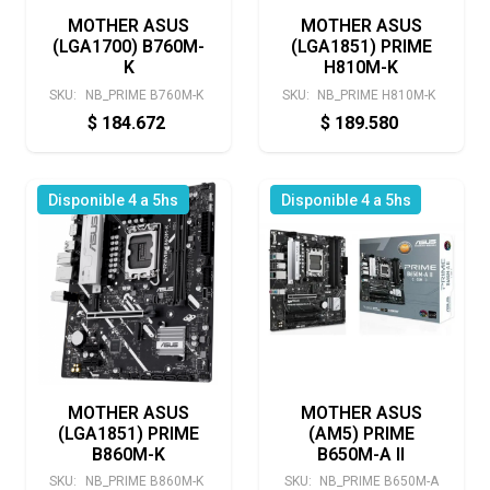
MOTHER ASUS
MOTHER ASUS
(LGA1700) B760M-
(LGA1851) PRIME
K
H810M-K
SKU:
NB_PRIME B760M-K
SKU:
NB_PRIME H810M-K
$
184.672
$
189.580
Disponible 4 a 5hs
Disponible 4 a 5hs
MOTHER ASUS
MOTHER ASUS
(LGA1851) PRIME
(AM5) PRIME
B860M-K
B650M-A II
SKU:
NB_PRIME B860M-K
SKU:
NB_PRIME B650M-A