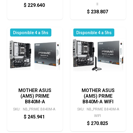
II
$
229.640
$
238.807
Disponible 4 a 5hs
Disponible 4 a 5hs
MOTHER ASUS
MOTHER ASUS
(AM5) PRIME
(AM5) PRIME
B840M-A
B840M-A WIFI
SKU:
NB_PRIME B840M-A
SKU:
NB_PRIME B840M-A
WIFI
$
245.941
$
270.825