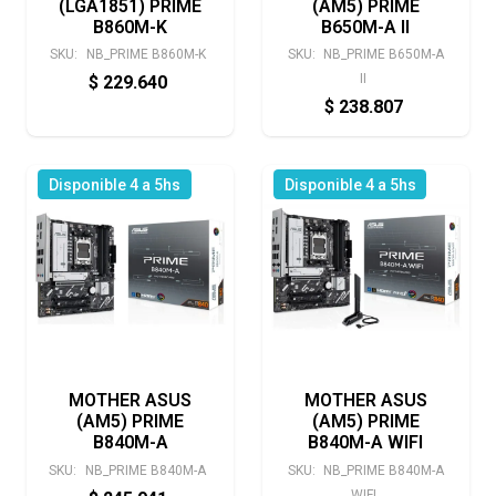
(LGA1851) PRIME
(AM5) PRIME
B860M-K
B650M-A II
SKU:
NB_PRIME B860M-K
SKU:
NB_PRIME B650M-A
II
$
229.640
$
238.807
Disponible 4 a 5hs
Disponible 4 a 5hs
MOTHER ASUS
MOTHER ASUS
(AM5) PRIME
(AM5) PRIME
B840M-A
B840M-A WIFI
SKU:
NB_PRIME B840M-A
SKU:
NB_PRIME B840M-A
WIFI