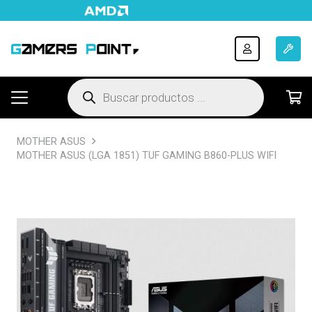
Búsqueda
de
productos
MOTHER ASUS
MOTHER ASUS (LGA 1851) TUF GAMING B860-PLUS WIFI