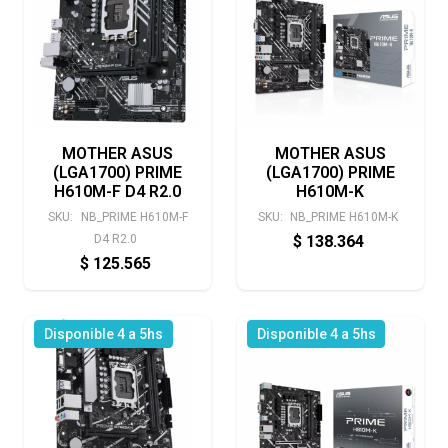
MOTHER ASUS
MOTHER ASUS
(LGA1700) PRIME
(LGA1700) PRIME
H610M-F D4 R2.0
H610M-K
SKU:
NB_PRIME H610M-F
SKU:
NB_PRIME H610M-K
D4 R2.0
$
138.364
$
125.565
Disponible 4 a 5hs
Disponible 4 a 5hs