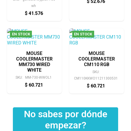
$
52.676
wh
$
41.576
EN STOCK
EN STOCK
MOUSE
MOUSE
COOLERMASTER
COOLERMASTER
MM730 WIRED
CM110 RGB
WHITE
SKU:
SKU:
MM-730-WWOL1
CM110KKWO11211300531
$
60.721
$
60.721
No sabes por dónde
empezar?