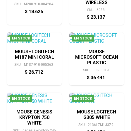
WIRELESS
SKU:
M280 910-004284
SKU:
6988
$
18.626
$
23.137
EN STOCK
EN STOCK
MOUSE LOGITECH
MOUSE
M187 MINI CORAL
MICROSOFT OCEAN
PLASTIC
SKU:
M187-910-005362
SKU:
I38-00019
$
26.712
$
36.441
EN STOCK
EN STOCK
MOUSE GENESIS
MOUSE LOGITECH
KRYPTON 750
G305 WHITE
WHITE
SKU:
2136LZM1J3Z9
SKU:
genesis-krypton-750-