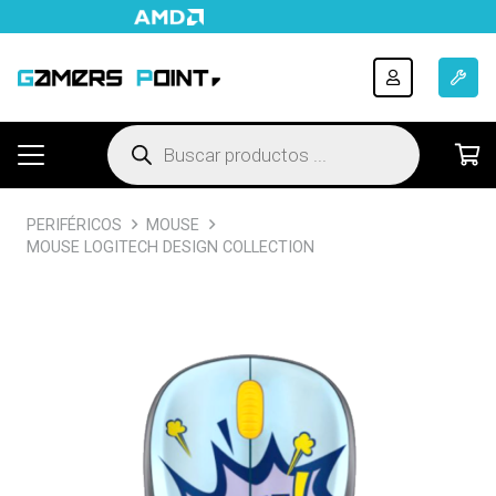
Búsqueda
de
productos
PERIFÉRICOS
MOUSE
MOUSE LOGITECH DESIGN COLLECTION