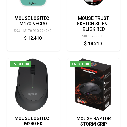
MOUSE LOGITECH
MOUSE TRUST
M170 NEGRO
SKETCH SILENT
CLICK RED
SKU:
M170 910-004940
SKU:
23336R
$
12.410
$
18.210
EN STOCK
EN STOCK
MOUSE LOGITECH
MOUSE RAPTOR
M280 BK
STORM GRIP