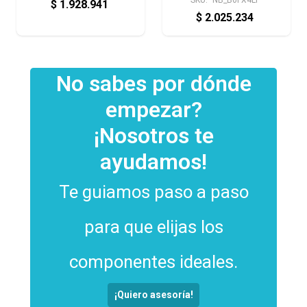
$
1.928.941
$
2.025.234
No sabes por dónde
empezar?
¡Nosotros te
ayudamos!
Te guiamos paso a paso
para que elijas los
componentes ideales.
¡Quiero asesoría!