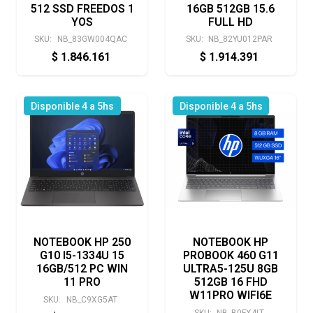
512 SSD FREEDOS 1
16GB 512GB 15.6
YOS
FULL HD
SKU:
NB_83GW004QAC
SKU:
NB_82YU012PAR
$
1.846.161
$
1.914.391
Disponible 4 a 5hs
Disponible 4 a 5hs
NOTEBOOK HP 250
NOTEBOOK HP
G10 I5-1334U 15
PROBOOK 460 G11
16GB/512 PC WIN
ULTRA5-125U 8GB
11 PRO
512GB 16 FHD
W11PRO WIFI6E
SKU:
NB_C9XG5AT
SKU:
NB_B0FX4LT