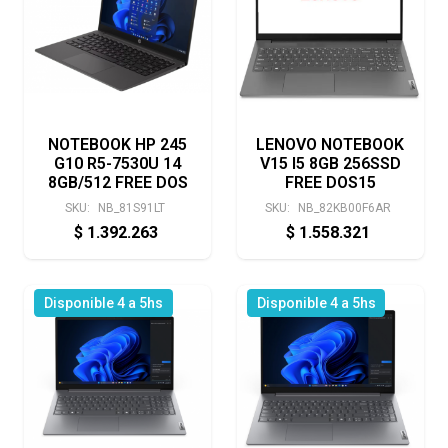
NOTEBOOK HP 245
LENOVO NOTEBOOK
G10 R5-7530U 14
V15 I5 8GB 256SSD
8GB/512 FREE DOS
FREE DOS15
SKU:
NB_81S91LT
SKU:
NB_82KB00F6AR
$
1.392.263
$
1.558.321
Disponible 4 a 5hs
Disponible 4 a 5hs