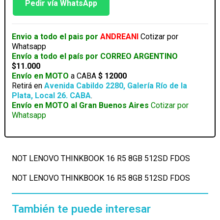
16
Pedir vía WhatsApp
R5
8GB
512SD
Envio a todo el pais por
ANDREANI
Cotizar por
FDOS
Whatsapp
cantidad
Envío a todo el país por CORREO ARGENTINO
$11.000
Envío en MOTO
a CABA
$ 12000
Retirá en
Avenida Cabildo 2280, Galería Río de la
Plata, Local 26. CABA
.
Envío en MOTO al Gran Buenos Aires
Cotizar por
Whatsapp
NOT LENOVO THINKBOOK 16 R5 8GB 512SD FDOS
NOT LENOVO THINKBOOK 16 R5 8GB 512SD FDOS
También te puede interesar