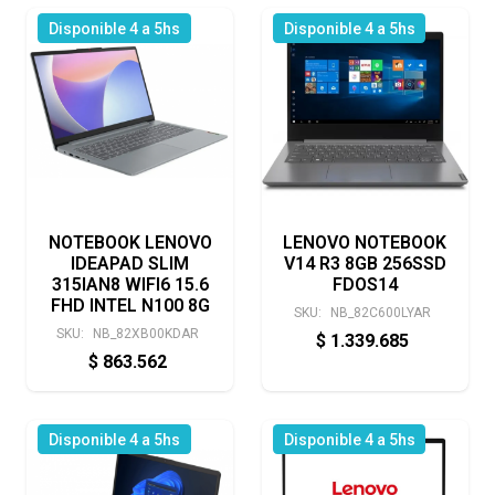
Disponible 4 a 5hs
Disponible 4 a 5hs
NOTEBOOK LENOVO
LENOVO NOTEBOOK
IDEAPAD SLIM
V14 R3 8GB 256SSD
315IAN8 WIFI6 15.6
FDOS14
FHD INTEL N100 8G
SKU:
NB_82C600LYAR
SKU:
NB_82XB00KDAR
$
1.339.685
$
863.562
Disponible 4 a 5hs
Disponible 4 a 5hs