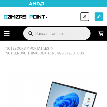
Búsqueda
de
productos
NOTEBOOKS Y PORTATILES
NOT LENOVO THINKBOOK 16 R5 8GB 512SD FDOS