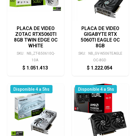
PLACA DE VIDEO
PLACA DE VIDEO
ZOTAC RTX5060TI
GIGABYTE RTX
8GB TWIN EDGE OC
5060TI EAGLE OC
WHITE
8GB
SKU:
NB_ZT-B50610Q-
SKU:
NB_GV-N506TEAGLE
10A
OC-8GD
$
1.051.413
$
1.222.054
Disponible 4 a 5hs
Disponible 4 a 5hs