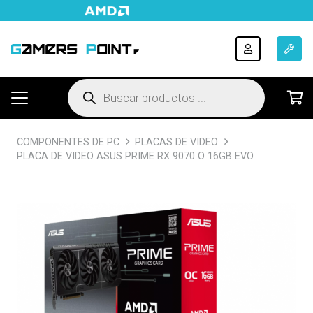
Búsqueda
de
productos
COMPONENTES DE PC
PLACAS DE VIDEO
PLACA DE VIDEO ASUS PRIME RX 9070 O 16GB EVO