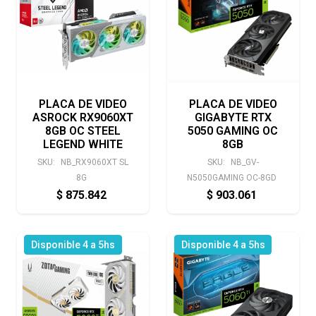
PLACA DE VIDEO
PLACA DE VIDEO
ASROCK RX9060XT
GIGABYTE RTX
8GB OC STEEL
5050 GAMING OC
LEGEND WHITE
8GB
SKU:
NB_RX9060XT SL
SKU:
NB_GV-
8G
N5050GAMING OC-8GD
$
875.842
$
903.061
Disponible 4 a 5hs
Disponible 4 a 5hs