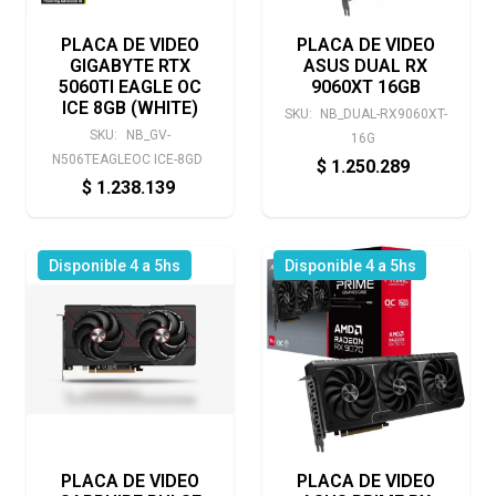
PLACA DE VIDEO
PLACA DE VIDEO
GIGABYTE RTX
ASUS DUAL RX
5060TI EAGLE OC
9060XT 16GB
ICE 8GB (WHITE)
SKU:
NB_DUAL-RX9060XT-
SKU:
NB_GV-
16G
N506TEAGLEOC ICE-8GD
$
1.250.289
$
1.238.139
Disponible 4 a 5hs
Disponible 4 a 5hs
PLACA DE VIDEO
PLACA DE VIDEO