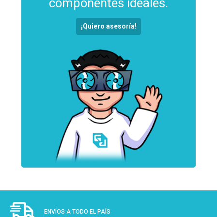
componentes ideales.
¡Quiero asesoría!
ENVÍOS A TODO EL PAÍS