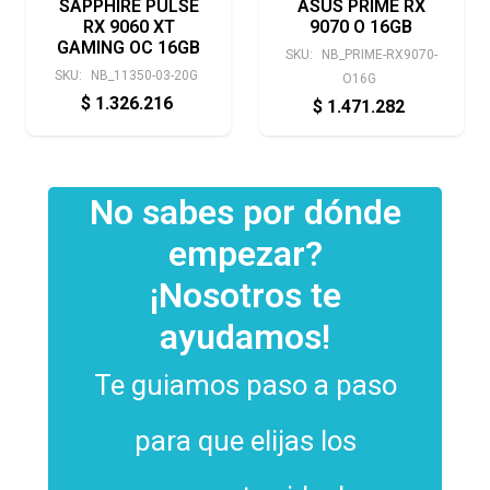
SAPPHIRE PULSE
ASUS PRIME RX
RX 9060 XT
9070 O 16GB
GAMING OC 16GB
SKU:
NB_PRIME-RX9070-
SKU:
NB_11350-03-20G
O16G
$
1.326.216
$
1.471.282
No sabes por dónde
empezar?
¡Nosotros te
ayudamos!
Te guiamos paso a paso
para que elijas los