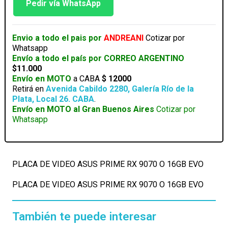
ASUS
Pedir vía WhatsApp
PRIME
RX
9070
Envio a todo el pais por
ANDREANI
Cotizar por
O
Whatsapp
16GB
Envío a todo el país por CORREO ARGENTINO
EVO
$11.000
cantidad
Envío en MOTO
a CABA
$ 12000
Retirá en
Avenida Cabildo 2280, Galería Río de la
Plata, Local 26. CABA
.
Envío en MOTO al Gran Buenos Aires
Cotizar por
Whatsapp
PLACA DE VIDEO ASUS PRIME RX 9070 O 16GB EVO
PLACA DE VIDEO ASUS PRIME RX 9070 O 16GB EVO
También te puede interesar