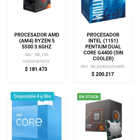
PROCESADOR AMD
PROCESADOR
(AM4) RYZEN 5
INTEL (1151)
5500 3.6GHZ
PENTIUM DUAL
CORE G4400 (SIN
SKU:
NB_100-
COOLER)
100000457BOX
SKU:
NB_BX80662G4400
$
181.473
$
200.217
Disponible 4 a 5hs
EN STOCK