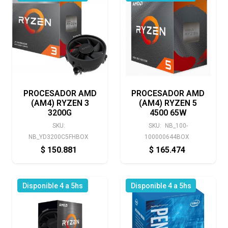
PROCESADOR AMD
PROCESADOR AMD
(AM4) RYZEN 3
(AM4) RYZEN 5
3200G
4500 65W
SKU:
SKU:
NB_100-
NB_YD3200C5FHBOX
100000644BOX
$
150.881
$
165.474
Disponible 4 a 5hs
Disponible 4 a 5hs