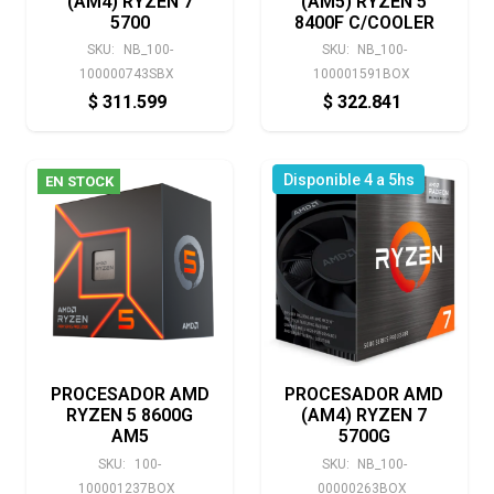
(AM4) RYZEN 7
(AM5) RYZEN 5
5700
8400F C/COOLER
SKU:
NB_100-
SKU:
NB_100-
100000743SBX
100001591BOX
$
311.599
$
322.841
Disponible 4 a 5hs
EN STOCK
PROCESADOR AMD
PROCESADOR AMD
RYZEN 5 8600G
(AM4) RYZEN 7
AM5
5700G
SKU:
100-
SKU:
NB_100-
100001237BOX
00000263BOX