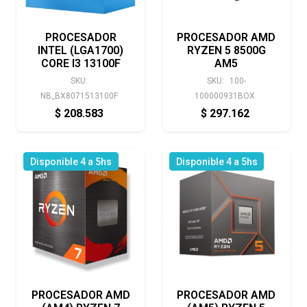
PROCESADOR
PROCESADOR AMD
INTEL (LGA1700)
RYZEN 5 8500G
CORE I3 13100F
AM5
SKU:
SKU:
100-
NB_BX8071513100F
100000931BOX
$
208.583
$
297.162
Disponible 4 a 5hs
Disponible 4 a 5hs
PROCESADOR AMD
PROCESADOR AMD