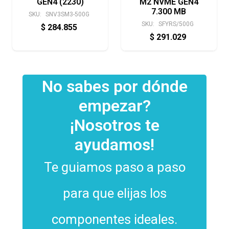
GEN4 (2230)
M2 NVME GEN4
7.300 MB
SKU:
SNV3SM3-500G
SKU:
SFYRS/500G
$
284.855
$
291.029
No sabes por dónde
empezar?
¡Nosotros te
ayudamos!
Te guiamos paso a paso
para que elijas los
componentes ideales.