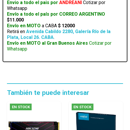
Envio a todo el pais por
ANDREANI
Cotizar por
CORSAIR
Whatsapp
1TB
Envío a todo el país por CORREO ARGENTINO
MP600
$11.000
PRO
Envío en MOTO
a CABA
$ 12000
XT
Retirá en
Avenida Cabildo 2280, Galería Río de la
PCIE
Plata, Local 26. CABA
.
GEN
Envío en MOTO al Gran Buenos Aires
Cotizar por
4
Whatsapp
X4
NVME
BLACK
cantidad
También te puede interesar
EN STOCK
EN STOCK