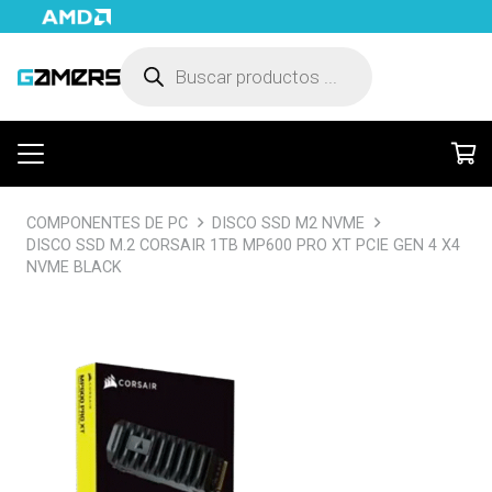
Búsqueda
de
productos
COMPONENTES DE PC
DISCO SSD M2 NVME
DISCO SSD M.2 CORSAIR 1TB MP600 PRO XT PCIE GEN 4 X4
NVME BLACK