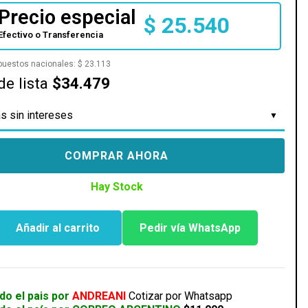
Precio especial
$
25.540
Efectivo o Transferencia
mpuestos nacionales:
$
23.113
de lista
$34.479
s sin intereses
COMPRAR AHORA
Hay Stock
Añadir al carrito
Pedir vía WhatsApp
IDO
do el pais por
ANDREANI
Cotizar por Whatsapp