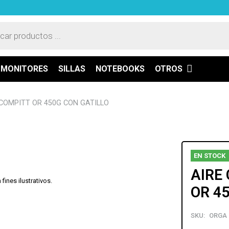
a
os
MONITORES
SILLAS
NOTEBOOKS
OTROS
COMPITT OR 450G CON GATILLO
EN STOCK
AIRE
ines ilustrativos.
OR 4
SKU:
ORGA