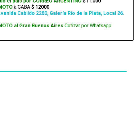
odo el país por CORREO ARGENTINO
$11.000
 MOTO
a CABA
$ 12000
venida Cabildo 2280, Galería Río de la Plata, Local 26.
MOTO al Gran Buenos Aires
Cotizar por Whatsapp
EN STOCK
BRUSELA ESD-15 MECHANIC
SKU:
PIN.03699
$
11.382