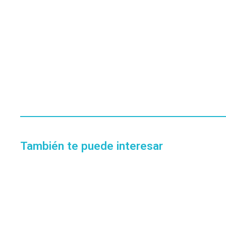
También te puede interesar
EN STOCK
BRUSELA SAK-11 MECHANIC
SKU:
6971402782006
$
10.243