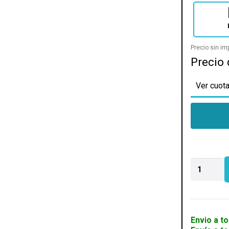
Precio sin i
Precio 
Ver cuota
AIRE
COMPRIM
DELTA
COMPITT
OR
450G
Envio a to
CON