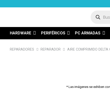
Búsqued
de
product
HARDWARE
PERIFÉRICOS
PC ARMADAS
REPARADORES
REPARADOR
AIRE COMPRIMIDO DELTA 
* Las imágenes se exhiben con f