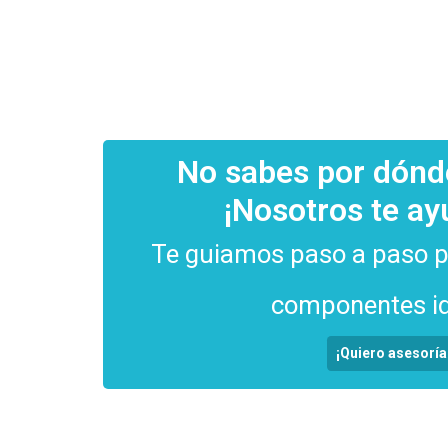
$
68.289
No sabes por dón
¡Nosotros te a
Te guiamos paso a paso pa
componentes id
¡Quiero asesoría