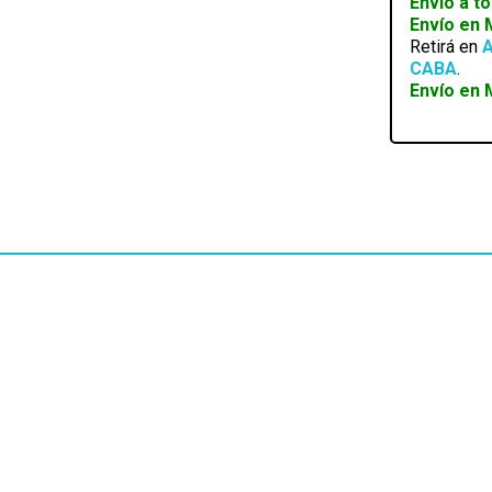
Envío a t
GATILLO
Envío en
cantidad
Retirá en
A
CABA
.
Envío en 
EN STOCK
BRUSELA SAK-15 MECHANIC
SKU:
PIN.03698
$
10.243