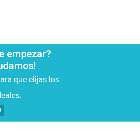
de empezar?
yudamos!
ra que elijas los
eales.
!