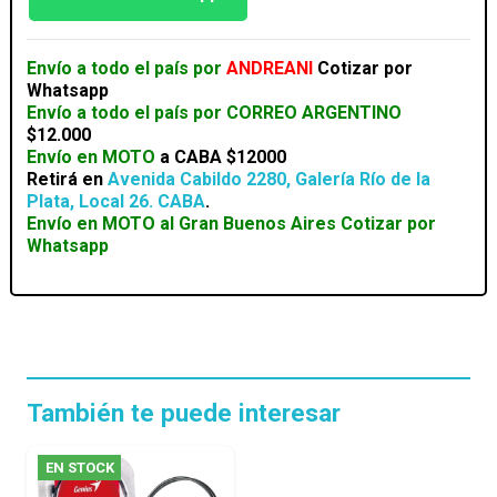
CON
CANCELACION
DE
Envío a todo el país por
ANDREANI
Cotizar por
RUIDO
Whatsapp
ACTIVA
Envío a todo el país por CORREO ARGENTINO
cantidad
$12.000
Envío en MOTO
a CABA
$12000
Retirá en
Avenida Cabildo 2280, Galería Río de la
Plata, Local 26. CABA
.
Envío en MOTO al Gran Buenos Aires
Cotizar por
Whatsapp
También te puede interesar
EN STOCK