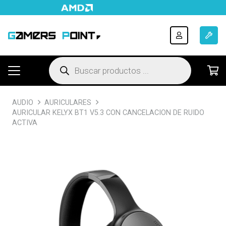
Búsqueda
de
productos
AUDIO
AURICULARES
AURICULAR KELYX BT1 V5.3 CON CANCELACION DE RUIDO
ACTIVA