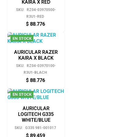
KAIRA X RED
SKU:
RZ04-03970500-
R3U1-RED
$
88.776
EN STOCK
AURICULAR RAZER
KAIRA X BLACK
SKU:
RZ04-03970100-
R3U1-BLACH
$
88.776
EN STOCK
AURICULAR
LOGITECH G335
WHITE/BLUE
SKU:
G335 981-001017
$
89.459