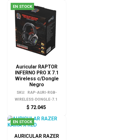
EN STOCK
Auricular RAPTOR
INFERNO PRO X 7.1
Wireless c/Dongle
Negro
SKU:
RAP-AURI-RGB-
WIRELESS-DONGLE-7.1
$
72.045
EN STOCK
AURICULAR RAZER