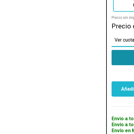
Precio sin i
Precio 
Ver cuota
Añadir
AURICULA
RAZER
KAIRA
X
BLACK
Envio a to
cantidad
Envío a t
Envío en