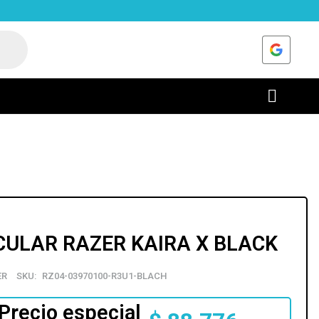
CULAR RAZER KAIRA X BLACK
ER
SKU:
RZ04-03970100-R3U1-BLACH
Precio especial