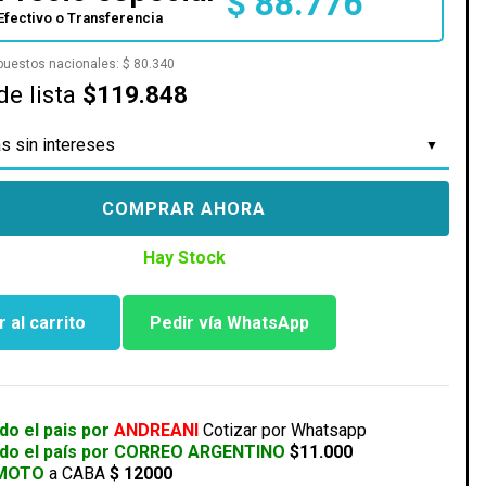
$
88.776
Efectivo o Transferencia
mpuestos nacionales:
$
80.340
de lista
$119.848
s sin intereses
COMPRAR AHORA
Hay Stock
 al carrito
Pedir vía WhatsApp
R
do el pais por
ANDREANI
Cotizar por Whatsapp
odo el país por CORREO ARGENTINO
$11.000
 MOTO
a CABA
$ 12000