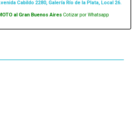
venida Cabildo 2280, Galería Río de la Plata, Local 26.
MOTO al Gran Buenos Aires
Cotizar por Whatsapp
EN STOCK
AURICULAR TRUST RADIUS PINK
SKU:
23203-02
$
27.293