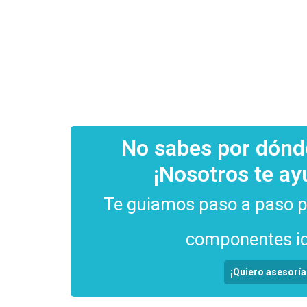
SKU:
G335 981-001017
$
89.459
No sabes por dón
¡Nosotros te a
Te guiamos paso a paso pa
componentes id
¡Quiero asesoría