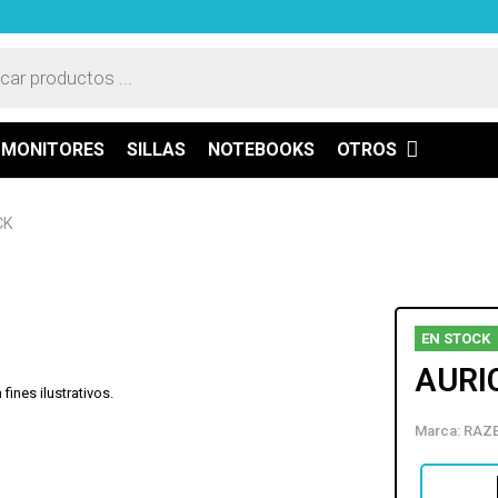
a
os
MONITORES
SILLAS
NOTEBOOKS
OTROS
CK
EN STOCK
AURI
ines ilustrativos.
Marca:
RAZ