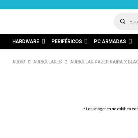
Búsqued
de
product
HARDWARE
PERIFÉRICOS
PC ARMADAS
AUDIO
AURICULARES
AURICULAR RAZER KAIRA X BLA
* Las imágenes se exhiben con f