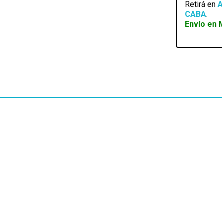
Retirá en
A
CABA
.
Envío en 
EN STOCK
AURICULAR KELYX BT IN EAR CON ESTUCHE DE
CARGA
SKU:
AUKELYXBT5.3inear
$
22.649