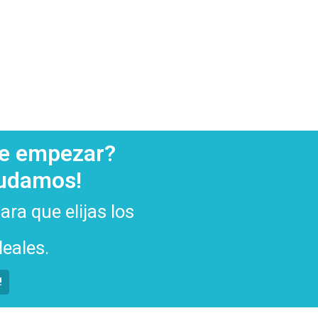
de empezar?
yudamos!
ra que elijas los
eales.
!