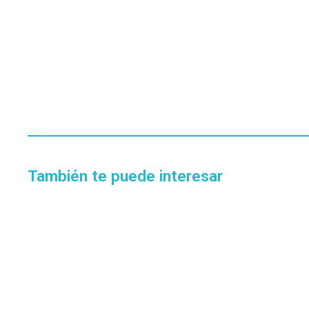
También te puede interesar
EN STOCK
AURICULAR GENIUS HS M200C
SKU:
HS M200
$
11.609