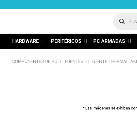
Búsqued
de
product
HARDWARE
PERIFÉRICOS
PC ARMADAS
COMPONENTES DE PC
FUENTES
FUENTE THERMALTAK
* Las imágenes se exhiben con f