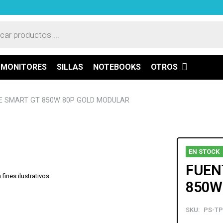
a
os
MONITORES
SILLAS
NOTEBOOKS
OTROS
E SMART GT 850W 80P GOLD MODULAR
EN STOCK
FUEN
ines ilustrativos.
850W
SKU:
PS-TP