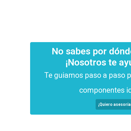
No sabes por dón
¡Nosotros te a
Te guiamos paso a paso pa
componentes id
¡Quiero asesoría