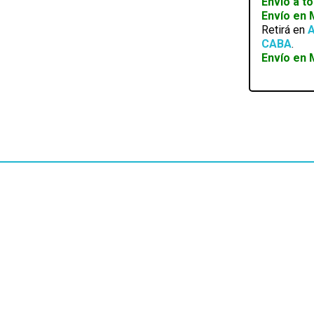
Envío a t
GOLD
Envío en
MODULAR
Retirá en
A
cantidad
CABA
.
Envío en 
EN STOCK
FUENTE MSI MAG A550BN 550W 80 PLUS
BRONZE
SKU:
306-7ZP2A21-CE0
$
80.468