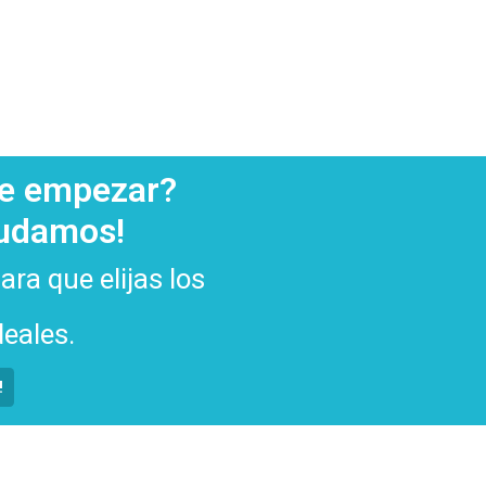
de empezar?
yudamos!
ra que elijas los
eales.
!