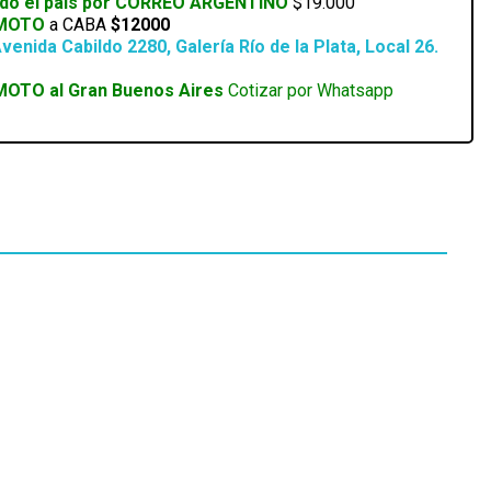
odo el país por CORREO ARGENTINO
$19.000
 MOTO
a CABA
$12000
venida Cabildo 2280, Galería Río de la Plata, Local 26.
MOTO al Gran Buenos Aires
Cotizar por Whatsapp
EN STOCK
FUENTE XPG CORE REACTOR II VE 850W 80 PLUS
GOLD FULL MODULAR
SKU:
COREREACTORIIVE850G-BKCAR