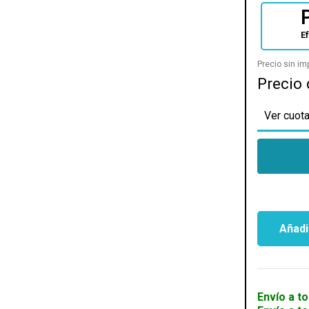
E
Precio sin i
Precio 
Ver cuota
Añadir
FUENTE
THERMAL
SMART
GT
850W
Envío a to
80P