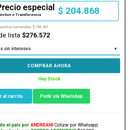
Precio especial
$
204.868
fectivo o Transferencia
mpuestos nacionales:
$
185.401
de lista
$276.572
s sin intereses
COMPRAR AHORA
Hay Stock
 al carrito
Pedir vía WhatsApp
TAKE
do el país por
ANDREANI
Cotizar por Whatsapp