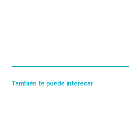
También te puede interesar
EN STOCK
FUENTE KELYX 550W
SKU:
KL-PS3-550W
$
31.072