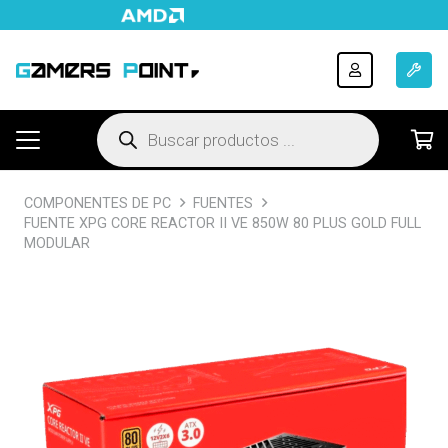
Búsqueda
de
productos
COMPONENTES DE PC
FUENTES
FUENTE XPG CORE REACTOR II VE 850W 80 PLUS GOLD FULL
MODULAR