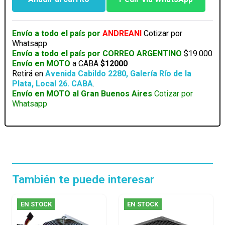
FUENTE
XPG
CORE
Envío a todo el país por
ANDREANI
Cotizar por
REACTOR
Whatsapp
II
Envío a todo el país por CORREO ARGENTINO
$19.000
VE
Envío en MOTO
a CABA
$12000
850W
Retirá en
Avenida Cabildo 2280, Galería Río de la
80
Plata, Local 26. CABA
.
PLUS
Envío en MOTO al Gran Buenos Aires
Cotizar por
GOLD
Whatsapp
FULL
MODULAR
cantidad
También te puede interesar
EN STOCK
EN STOCK