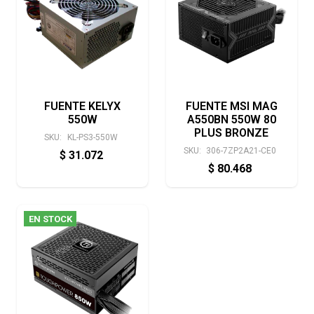
FUENTE KELYX
FUENTE MSI MAG
550W
A550BN 550W 80
PLUS BRONZE
SKU:
KL-PS3-550W
SKU:
306-7ZP2A21-CE0
$
31.072
$
80.468
EN STOCK