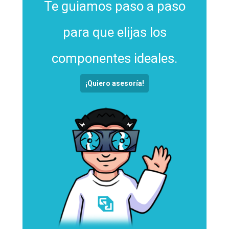
Te guiamos paso a paso
para que elijas los
componentes ideales.
¡Quiero asesoría!