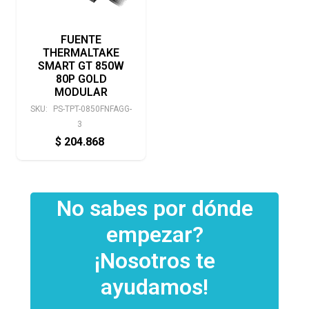
FUENTE
THERMALTAKE
SMART GT 850W
80P GOLD
MODULAR
SKU:
PS-TPT-0850FNFAGG-
3
$
204.868
No sabes por dónde
empezar?
¡Nosotros te
ayudamos!