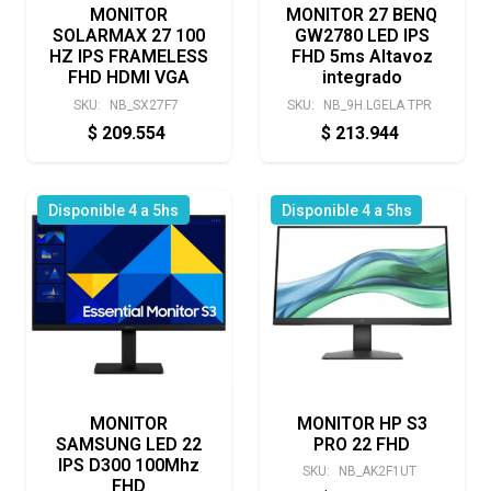
MONITOR
MONITOR 27 BENQ
SOLARMAX 27 100
GW2780 LED IPS
HZ IPS FRAMELESS
FHD 5ms Altavoz
FHD HDMI VGA
integrado
SKU:
NB_SX27F7
SKU:
NB_9H.LGELA.TPR
$
209.554
$
213.944
Disponible 4 a 5hs
Disponible 4 a 5hs
MONITOR
MONITOR HP S3
SAMSUNG LED 22
PRO 22 FHD
IPS D300 100Mhz
SKU:
NB_AK2F1UT
FHD