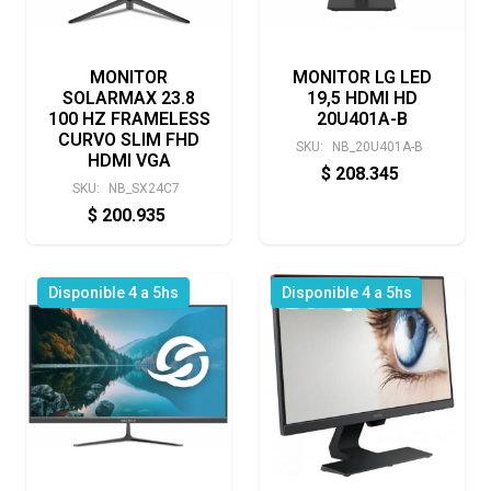
MONITOR
MONITOR LG LED
SOLARMAX 23.8
19,5 HDMI HD
100 HZ FRAMELESS
20U401A-B
CURVO SLIM FHD
SKU:
NB_20U401A-B
HDMI VGA
$
208.345
SKU:
NB_SX24C7
$
200.935
Disponible 4 a 5hs
Disponible 4 a 5hs