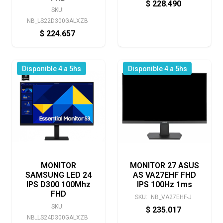
$
228.490
SKU:
NB_LS22D300GALXZB
$
224.657
Disponible 4 a 5hs
Disponible 4 a 5hs
MONITOR
MONITOR 27 ASUS
SAMSUNG LED 24
AS VA27EHF FHD
IPS D300 100Mhz
IPS 100Hz 1ms
FHD
SKU:
NB_VA27EHF-J
SKU:
$
235.017
NB_LS24D300GALXZB