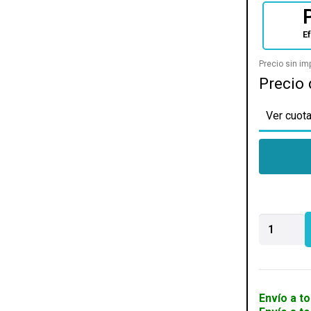
E
Precio sin i
Precio 
Ver cuota
MONITOR
SAMSUNG
LED
24
DG300
G3
Envío a to
GAMER