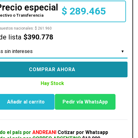
Precio especial
$
289.465
fectivo o Transferencia
mpuestos nacionales:
$
261.960
de lista
$390.778
s sin intereses
COMPRAR AHORA
Hay Stock
Añadir al carrito
Pedir vía WhatsApp
do el país por
ANDREANI
Cotizar por Whatsapp