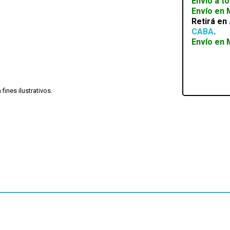
Envío a t
PLANO
Envío en
cantidad
Retirá en
CABA
.
Envío en 
ines ilustrativos.