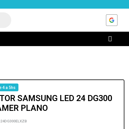
e 4 a 5hs
TOR SAMSUNG LED 24 DG300
AMER PLANO
24DG300ELXZB