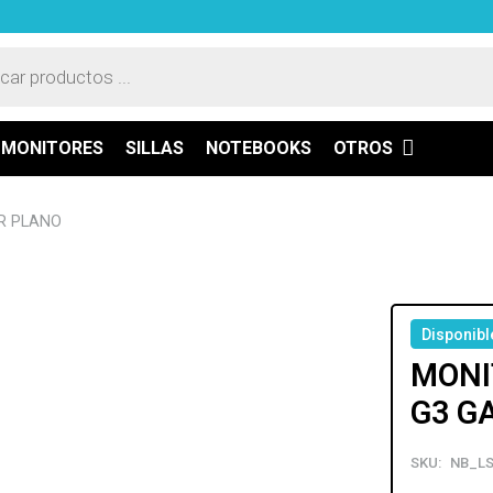
a
os
MONITORES
SILLAS
NOTEBOOKS
OTROS
R PLANO
Disponibl
MONI
G3 G
SKU:
NB_LS