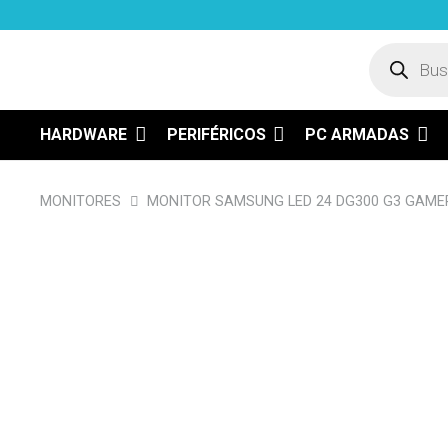
Búsqued
de
product
HARDWARE
PERIFÉRICOS
PC ARMADAS
MONITORES
MONITOR SAMSUNG LED 24 DG300 G3 GAME