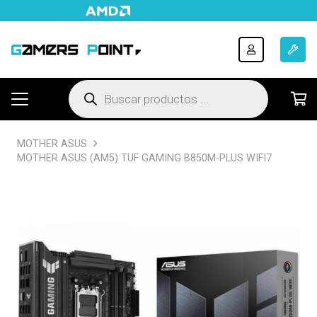
Búsqueda
de
productos
MOTHER ASUS
MOTHER ASUS (AM5) TUF GAMING B850M-PLUS WIFI7