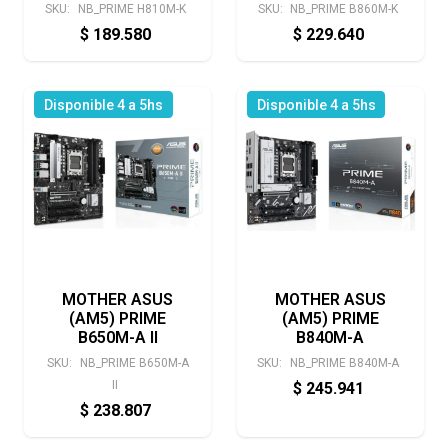
SKU:
NB_PRIME H810M-K
SKU:
NB_PRIME B860M-K
$
189.580
$
229.640
Disponible 4 a 5hs
Disponible 4 a 5hs
MOTHER ASUS
MOTHER ASUS
(AM5) PRIME
(AM5) PRIME
B650M-A II
B840M-A
SKU:
NB_PRIME B650M-A
SKU:
NB_PRIME B840M-A
II
$
245.941
$
238.807