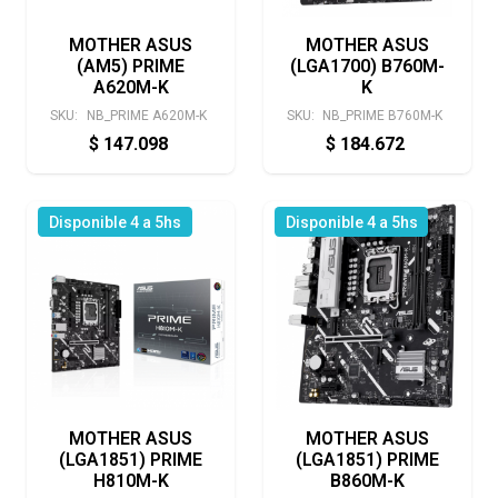
MOTHER ASUS
MOTHER ASUS
(AM5) PRIME
(LGA1700) B760M-
A620M-K
K
SKU:
NB_PRIME A620M-K
SKU:
NB_PRIME B760M-K
$
147.098
$
184.672
Disponible 4 a 5hs
Disponible 4 a 5hs
MOTHER ASUS
MOTHER ASUS
(LGA1851) PRIME
(LGA1851) PRIME
H810M-K
B860M-K