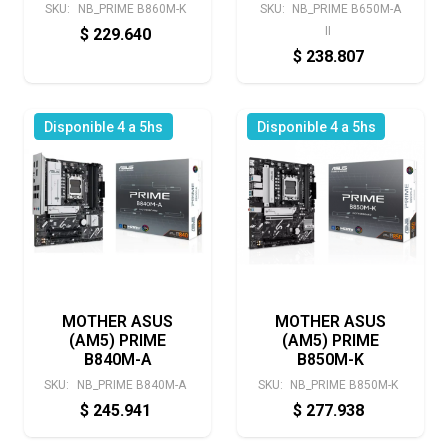
SKU:
NB_PRIME B860M-K
SKU:
NB_PRIME B650M-A
II
$
229.640
$
238.807
Disponible 4 a 5hs
Disponible 4 a 5hs
MOTHER ASUS
MOTHER ASUS
(AM5) PRIME
(AM5) PRIME
B840M-A
B850M-K
SKU:
NB_PRIME B840M-A
SKU:
NB_PRIME B850M-K
$
245.941
$
277.938