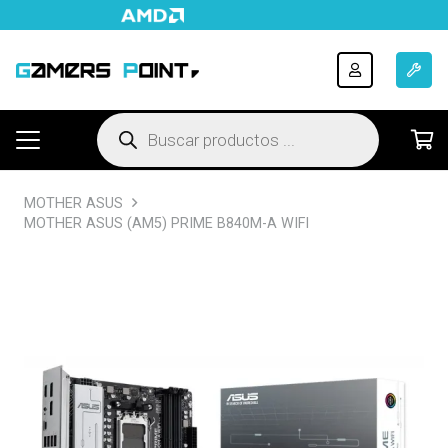
Búsqueda
de
productos
MOTHER ASUS
MOTHER ASUS (AM5) PRIME B840M-A WIFI