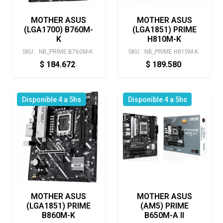
MOTHER ASUS
MOTHER ASUS
(LGA1700) B760M-
(LGA1851) PRIME
K
H810M-K
SKU:
NB_PRIME B760M-K
SKU:
NB_PRIME H810M-K
$
184.672
$
189.580
Disponible 4 a 5hs
Disponible 4 a 5hs
MOTHER ASUS
MOTHER ASUS
(LGA1851) PRIME
(AM5) PRIME
B860M-K
B650M-A II