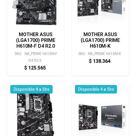
MOTHER ASUS
MOTHER ASUS
(LGA1700) PRIME
(LGA1700) PRIME
H610M-F D4 R2.0
H610M-K
SKU:
NB_PRIME H610M-F
SKU:
NB_PRIME H610M-K
D4 R2.0
$
138.364
$
125.565
Disponible 4 a 5hs
Disponible 4 a 5hs