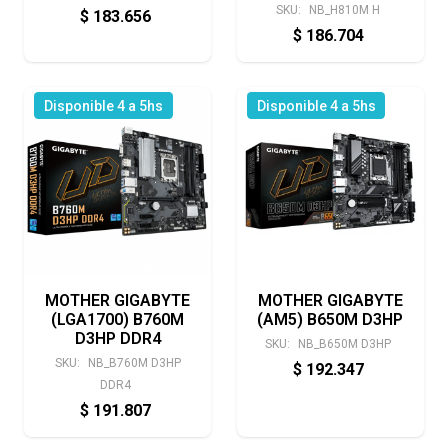
SKU:
NB_H810M H
$
183.656
$
186.704
Disponible 4 a 5hs
Disponible 4 a 5hs
MOTHER GIGABYTE
MOTHER GIGABYTE
(LGA1700) B760M
(AM5) B650M D3HP
D3HP DDR4
SKU:
NB_B650M D3HP
SKU:
NB_B760M D3HP
$
192.347
DDR4
$
191.807