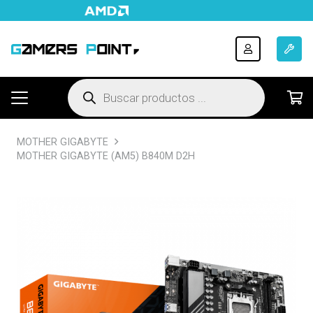
Búsqueda
de
productos
MOTHER GIGABYTE
MOTHER GIGABYTE (AM5) B840M D2H