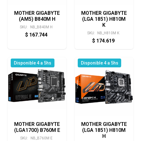
MOTHER GIGABYTE
MOTHER GIGABYTE
(AM5) B840M H
(LGA 1851) H810M
K
SKU:
NB_B840M H
SKU:
NB_H810M K
$
167.744
$
174.619
Disponible 4 a 5hs
Disponible 4 a 5hs
MOTHER GIGABYTE
MOTHER GIGABYTE
(LGA1700) B760M E
(LGA 1851) H810M
H
SKU:
NB_B760M E