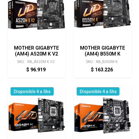
MOTHER GIGABYTE
MOTHER GIGABYTE
(AM4) A520M K V2
(AM4) B550M K
SKU:
NB_A520M K V2
SKU:
NB_B550M K
$
96.919
$
163.226
Disponible 4 a 5hs
Disponible 4 a 5hs