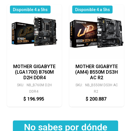
Disponible 4 a 5hs
Disponible 4 a 5hs
MOTHER GIGABYTE
MOTHER GIGABYTE
(LGA1700) B760M
(AM4) B550M DS3H
D2H DDR4
AC R2
SKU:
NB_B760M D2H
SKU:
NB_B550M DS3H AC
DDR4
R2
$
196.995
$
200.887
No sabes por dónde