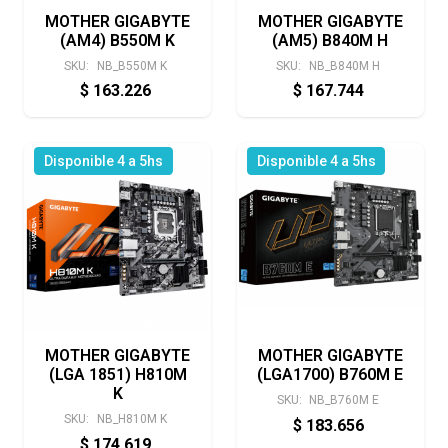
MOTHER GIGABYTE
MOTHER GIGABYTE
(AM4) B550M K
(AM5) B840M H
SKU:
NB_B550M K
SKU:
NB_B840M H
$
163.226
$
167.744
Disponible 4 a 5hs
Disponible 4 a 5hs
MOTHER GIGABYTE
MOTHER GIGABYTE
(LGA 1851) H810M
(LGA1700) B760M E
K
SKU:
NB_B760M E
SKU:
NB_H810M K
$
183.656
$
174.619