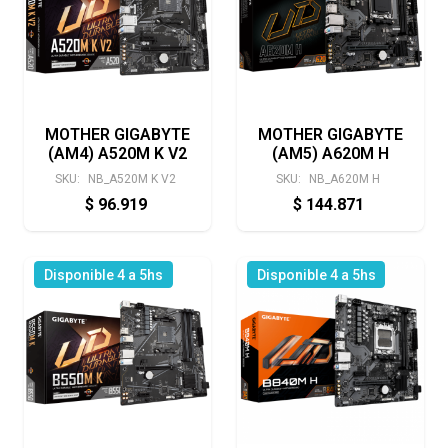
MOTHER GIGABYTE
MOTHER GIGABYTE
(AM4) A520M K V2
(AM5) A620M H
SKU:
NB_A520M K V2
SKU:
NB_A620M H
$
96.919
$
144.871
Disponible 4 a 5hs
Disponible 4 a 5hs