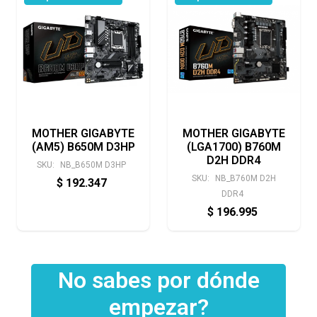
MOTHER GIGABYTE
MOTHER GIGABYTE
(AM5) B650M D3HP
(LGA1700) B760M
D2H DDR4
SKU:
NB_B650M D3HP
SKU:
NB_B760M D2H
$
192.347
DDR4
$
196.995
No sabes por dónde
empezar?