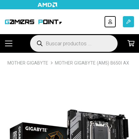
Búsqueda
de
productos
MOTHER GIGABYTE
MOTHER GIGABYTE (AM5) B650I AX