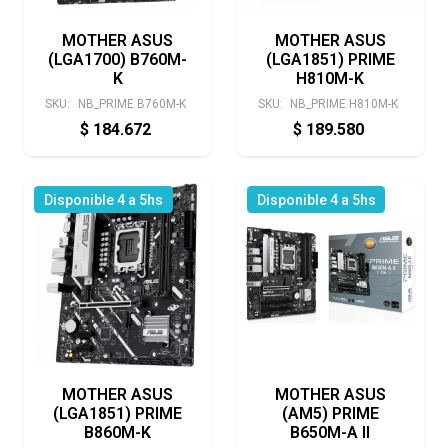
MOTHER ASUS
MOTHER ASUS
(LGA1700) B760M-
(LGA1851) PRIME
K
H810M-K
SKU:
NB_PRIME B760M-K
SKU:
NB_PRIME H810M-K
$
184.672
$
189.580
Disponible 4 a 5hs
Disponible 4 a 5hs
MOTHER ASUS
MOTHER ASUS
(LGA1851) PRIME
(AM5) PRIME
B860M-K
B650M-A II