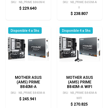
SKU:
NB_PRIME B860M-K
SKU:
NB_PRIME B650M-A
II
$
229.640
$
238.807
Disponible 4 a 5hs
Disponible 4 a 5hs
MOTHER ASUS
MOTHER ASUS
(AM5) PRIME
(AM5) PRIME
B840M-A
B840M-A WIFI
SKU:
NB_PRIME B840M-A
SKU:
NB_PRIME B840M-A
WIFI
$
245.941
$
270.825