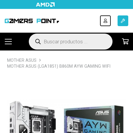
Búsqueda
de
productos
MOTHER ASUS
MOTHER ASUS (LGA1851) B860M AYW GAMING WIFI