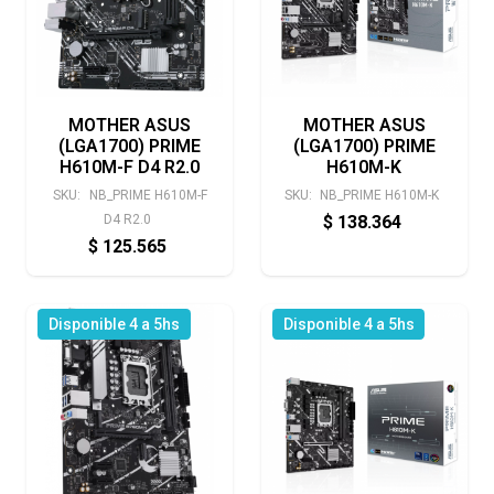
MOTHER ASUS
MOTHER ASUS
(LGA1700) PRIME
(LGA1700) PRIME
H610M-F D4 R2.0
H610M-K
SKU:
NB_PRIME H610M-F
SKU:
NB_PRIME H610M-K
D4 R2.0
$
138.364
$
125.565
Disponible 4 a 5hs
Disponible 4 a 5hs