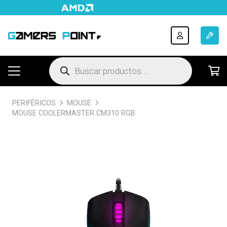
Búsqueda
de
productos
PERIFÉRICOS
MOUSE
MOUSE COOLERMASTER CM310 RGB