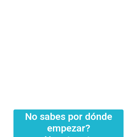
MOUSE
MOUSE LOGITECH
COOLERMASTER
G305 WHITE
MM730 WIRED
SKU:
2136LZM1J3Z9
WHITE
$
52.676
SKU:
MM-730-WWOL1
$
60.721
No sabes por dónde
empezar?