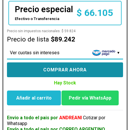
Precio especial
$
66.105
Efectivo o Transferencia
Precio sin impuestos nacionales:
$
59.824
Precio de lista
$89.242
Ver cuotas sin intereses
COMPRAR AHORA
Hay Stock
Añadir al carrito
Pedir vía WhatsApp
MOUSE
COOLERMASTER
CM310
Envio a todo el pais por
ANDREANI
Cotizar por
RGB
Whatsapp
cantidad
Envío a todo el país por CORREO ARGENTINO