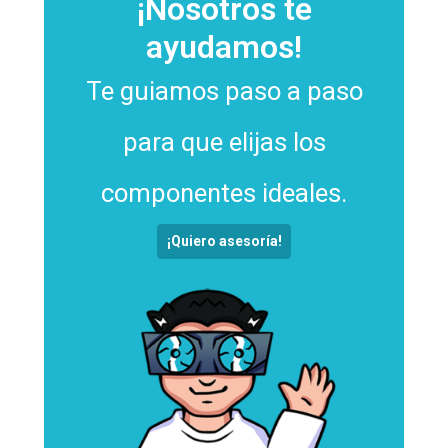
¡Nosotros te
ayudamos!
Te guiamos paso a paso
para que elijas los
componentes ideales.
¡Quiero asesoría!