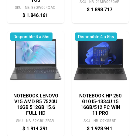
YOS
SKU:
NB_21MW0060AR
SKU:
NB_83GW004QAC
$
1.898.717
$
1.846.161
Disponible 4 a 5hs
Disponible 4 a 5hs
NOTEBOOK LENOVO
NOTEBOOK HP 250
V15 AMD R5 7520U
G10 I5-1334U 15
16GB 512GB 15.6
16GB/512 PC WIN
FULL HD
11 PRO
SKU:
NB_82YU012PAR
SKU:
NB_C9XG5AT
$
1.914.391
$
1.928.941