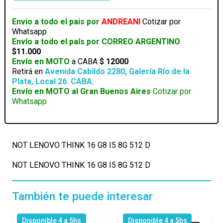
I5
8G
Envio a todo el pais por
ANDREANI
Cotizar por
512
Whatsapp
D
Envío a todo el país por CORREO ARGENTINO
cantidad
$11.000
Envío en MOTO
a CABA
$ 12000
Retirá en
Avenida Cabildo 2280, Galería Río de la
Plata, Local 26. CABA
.
Envío en MOTO al Gran Buenos Aires
Cotizar por
Whatsapp
NOT LENOVO THINK 16 G8 I5 8G 512 D
NOT LENOVO THINK 16 G8 I5 8G 512 D
También te puede interesar
Disponible 4 a 5hs
Disponible 4 a 5hs