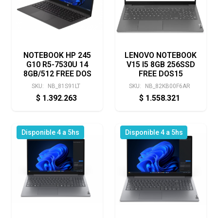
NOTEBOOK HP 245
LENOVO NOTEBOOK
G10 R5-7530U 14
V15 I5 8GB 256SSD
8GB/512 FREE DOS
FREE DOS15
SKU:
NB_81S91LT
SKU:
NB_82KB00F6AR
$
1.392.263
$
1.558.321
Disponible 4 a 5hs
Disponible 4 a 5hs