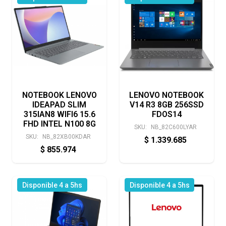
NOTEBOOK LENOVO
LENOVO NOTEBOOK
IDEAPAD SLIM
V14 R3 8GB 256SSD
315IAN8 WIFI6 15.6
FDOS14
FHD INTEL N100 8G
SKU:
NB_82C600LYAR
SKU:
NB_82XB00KDAR
$
1.339.685
$
855.974
Disponible 4 a 5hs
Disponible 4 a 5hs