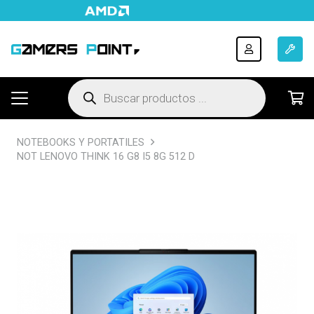
Búsqueda
de
productos
NOTEBOOKS Y PORTATILES
NOT LENOVO THINK 16 G8 I5 8G 512 D