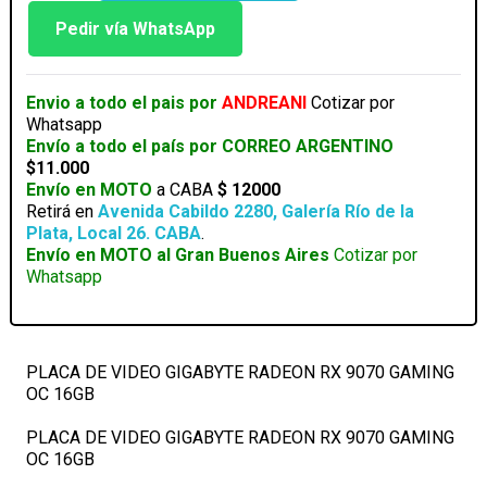
VIDEO
GIGABYTE
Pedir vía WhatsApp
RADEON
RX
9070
Envio a todo el pais por
ANDREANI
Cotizar por
GAMING
Whatsapp
OC
Envío a todo el país por CORREO ARGENTINO
16GB
$11.000
cantidad
Envío en MOTO
a CABA
$ 12000
Retirá en
Avenida Cabildo 2280, Galería Río de la
Plata, Local 26. CABA
.
Envío en MOTO al Gran Buenos Aires
Cotizar por
Whatsapp
PLACA DE VIDEO GIGABYTE RADEON RX 9070 GAMING
OC 16GB
PLACA DE VIDEO GIGABYTE RADEON RX 9070 GAMING
OC 16GB