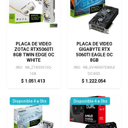
PLACA DE VIDEO
PLACA DE VIDEO
ZOTAC RTX5060TI
GIGABYTE RTX
8GB TWIN EDGE OC
5060TI EAGLE OC
WHITE
8GB
SKU:
NB_ZT-B50610Q-
SKU:
NB_GV-N506TEAGLE
10A
OC-8GD
$
1.051.413
$
1.222.054
Disponible 4 a 5hs
Disponible 4 a 5hs