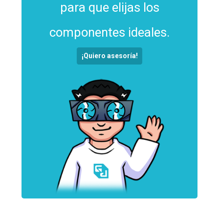
para que elijas los
componentes ideales.
¡Quiero asesoría!