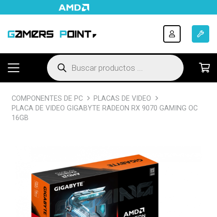
Búsqueda
de
productos
COMPONENTES DE PC
PLACAS DE VIDEO
PLACA DE VIDEO GIGABYTE RADEON RX 9070 GAMING OC
16GB