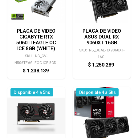
PLACA DE VIDEO
PLACA DE VIDEO
GIGABYTE RTX
ASUS DUAL RX
5060TI EAGLE OC
9060XT 16GB
ICE 8GB (WHITE)
SKU:
NB_DUAL-RX9060XT-
SKU:
NB_GV-
16G
N506TEAGLEOC ICE-8GD
$
1.250.289
$
1.238.139
Disponible 4 a 5hs
Disponible 4 a 5hs