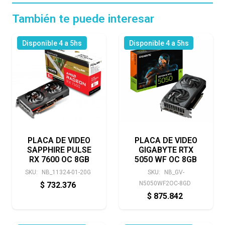
También te puede interesar
Disponible 4 a 5hs
Disponible 4 a 5hs
PLACA DE VIDEO
PLACA DE VIDEO
SAPPHIRE PULSE
GIGABYTE RTX
RX 7600 OC 8GB
5050 WF OC 8GB
SKU:
NB_11324-01-20G
SKU:
NB_GV-
N5050WF2OC-8GD
$
732.376
$
875.842