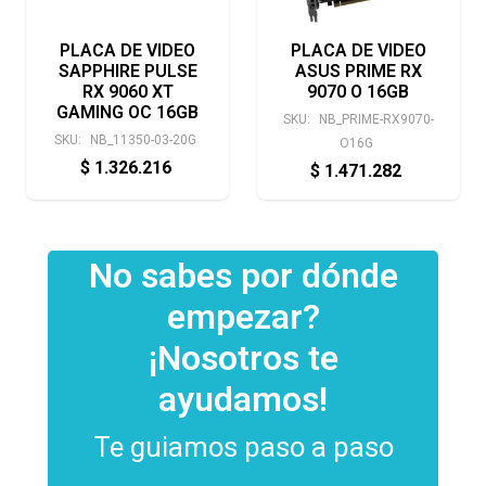
PLACA DE VIDEO
PLACA DE VIDEO
SAPPHIRE PULSE
ASUS PRIME RX
RX 9060 XT
9070 O 16GB
GAMING OC 16GB
SKU:
NB_PRIME-RX9070-
SKU:
NB_11350-03-20G
O16G
$
1.326.216
$
1.471.282
No sabes por dónde
empezar?
¡Nosotros te
ayudamos!
Te guiamos paso a paso